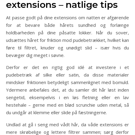
extensions – natlige tips
At passe godt på dine extensions om natten er afgørende
for at bevare både hårets sundhed og forlænge
holdbarheden på dine påsatte lokker. Når du sover,
udsættes håret for friktion mod pudebetrækket, hvilket kan
føre til filtret, knuder og unødigt slid – især hvis du
bevæger dig meget i søvne.
Derfor er det en rigtig god idé at investere i et
pudebetræk af silke eller satin, da disse materialer
mindsker friktionen betydeligt sammenlignet med bomuld.
Ydermere anbefales det, at du samler dit hår løst inden
sengetid, eksempelvis i en løs fletning eller en lav
hestehale – gerne med en blød scrunchie uden metal, så
du undgår at klemme eller slide på fæstningerne.
Undlad at gå i seng med vådt hår, da våde extensions er
mere skrøbelige og lettere filtrer sammen; sørg derfor