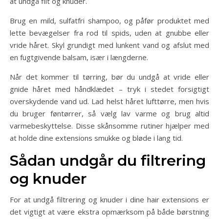
at undgå filt og knuder.
Brug en mild, sulfatfri shampoo, og påfør produktet med
lette bevægelser fra rod til spids, uden at gnubbe eller
vride håret. Skyl grundigt med lunkent vand og afslut med
en fugtgivende balsam, især i længderne.
Når det kommer til tørring, bør du undgå at vride eller
gnide håret med håndklædet – tryk i stedet forsigtigt
overskydende vand ud. Lad helst håret lufttørre, men hvis
du bruger føntørrer, så vælg lav varme og brug altid
varmebeskyttelse. Disse skånsomme rutiner hjælper med
at holde dine extensions smukke og bløde i lang tid.
Sådan undgår du filtrering
og knuder
For at undgå filtrering og knuder i dine hair extensions er
det vigtigt at være ekstra opmærksom på både børstning