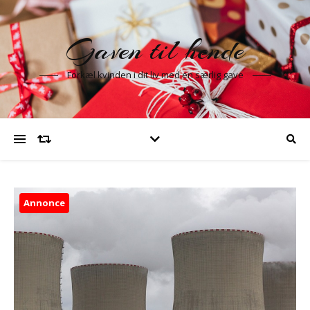
Gaven til hende
Forkæl kvinden i dit liv med en særlig gave
Annonce