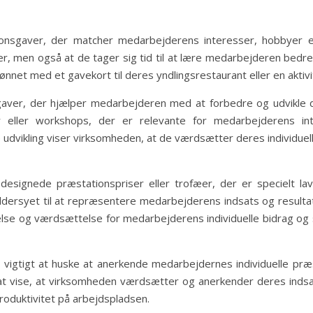
onsgaver, der matcher medarbejderens interesser, hobbyer ell
 men også at de tager sig tid til at lære medarbejderen bedr
nnet med et gavekort til deres yndlingsrestaurant eller en aktivi
gsgaver, der hjælper medarbejderen med at forbedre og udvikle 
eller workshops, der er relevante for medarbejderens int
 udvikling viser virksomheden, at de værdsætter deres individue
designede præstationspriser eller trofæer, der er specielt lav
ersyet til at repræsentere medarbejderens indsats og resultat
se og værdsættelse for medarbejderens individuelle bidrag og
 vigtigt at huske at anerkende medarbejdernes individuelle pr
at vise, at virksomheden værdsætter og anerkender deres indsa
produktivitet på arbejdspladsen.