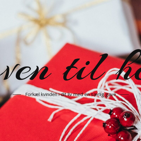
en til h
Forkæl kvinden i dit liv med en særlig gave