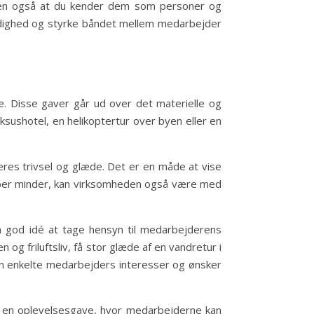
men også at du kender dem som personer og
ærdighed og styrke båndet mellem medarbejder
. Disse gaver går ud over det materielle og
ksushotel, en helikoptertur over byen eller en
res trivsel og glæde. Det er en måde at vise
kaber minder, kan virksomheden også være med
n god idé at tage hensyn til medarbejderens
g friluftsliv, få stor glæde af en vandretur i
n enkelte medarbejders interesser og ønsker
e en oplevelsesgave, hvor medarbejderne kan