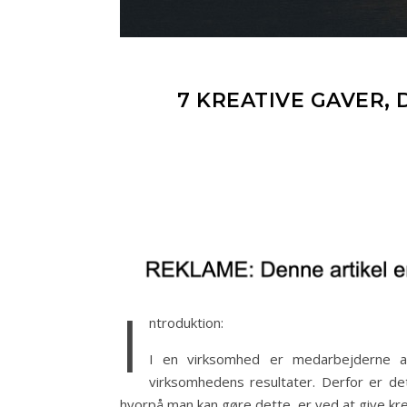
7 KREATIVE GAVER, 
I
ntroduktion:
I en virksomhed er medarbejderne afg
virksomhedens resultater. Derfor er de
hvorpå man kan gøre dette, er ved at give kre