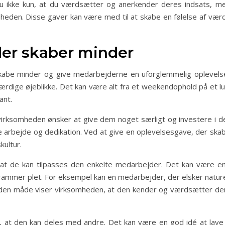
du ikke kun, at du værdsætter og anerkender deres indsats, 
somheden. Disse gaver kan være med til at skabe en følelse af v
der skaber minder
kabe minder og give medarbejderne en uforglemmelig oplevelse
rdige øjeblikke. Det kan være alt fra et weekendophold på et lu
ant.
irksomheden ønsker at give dem noget særligt og investere i de
 arbejde og dedikation. Ved at give en oplevelsesgave, der s
kultur.
at de kan tilpasses den enkelte medarbejder. Det kan være e
rammer plet. For eksempel kan en medarbejder, der elsker naturen o
å den måde viser virksomheden, at den kender og værdsætter de
, at den kan deles med andre. Det kan være en god idé at lav