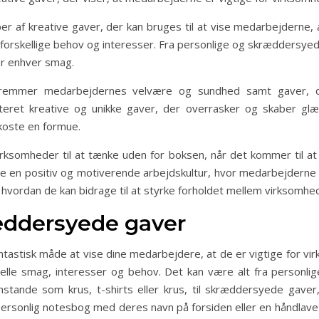
er af kreative gaver, der kan bruges til at vise medarbejderne,
rskellige behov og interesser. Fra personlige og skræddersyede
or enhver smag.
 fremmer medarbejdernes velvære og sundhed samt gaver, d
teret kreative og unikke gaver, der overrasker og skaber gl
koste en formue.
irksomheder til at tænke uden for boksen, når det kommer til at
be en positiv og motiverende arbejdskultur, hvor medarbejderne 
 hvordan de kan bidrage til at styrke forholdet mellem virksom
ræddersyede gaver
astisk måde at vise dine medarbejdere, at de er vigtige for vir
duelle smag, interesser og behov. Det kan være alt fra personlig
stande som krus, t-shirts eller krus, til skræddersyede gaver
rsonlig notesbog med deres navn på forsiden eller en håndlavet s