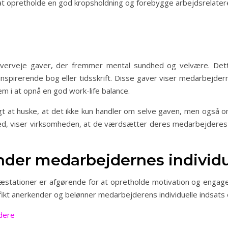
t opretholde en god kropsholdning og forebygge arbejdsrelater
verveje gaver, der fremmer mental sundhed og velvære. Dett
inspirerende bog eller tidsskrift. Disse gaver viser medarbej
m i at opnå en god work-life balance.
gt at huske, at det ikke kun handler om selve gaven, men også o
 viser virksomheden, at de værdsætter deres medarbejderes tr
ender medarbejdernes individu
æstationer er afgørende for at opretholde motivation og engag
fikt anerkender og belønner medarbejderens individuelle indsats 
dere