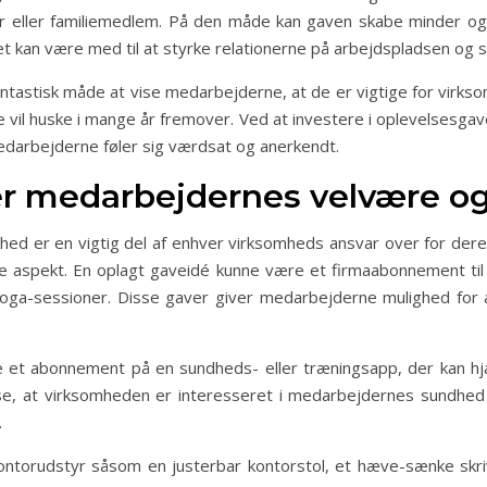
er eller familiemedlem. På den måde kan gaven skabe minder o
t kan være med til at styrke relationerne på arbejdspladsen og 
ntastisk måde at vise medarbejderne, at de er vigtige for virks
e vil huske i mange år fremover. Ved at investere i oplevelsesga
edarbejderne føler sig værdsat og anerkendt.
er medarbejdernes velvære o
d er en vigtig del af enhver virksomheds ansvar over for der
te aspekt. En oplagt gaveidé kunne være et firmaabonnement til 
yoga-sessioner. Disse gaver giver medarbejderne mulighed for 
 et abonnement på en sundheds- eller træningsapp, der kan hjæ
e, at virksomheden er interesseret i medarbejdernes sundhed
.
ntorudstyr såsom en justerbar kontorstol, et hæve-sænke skri