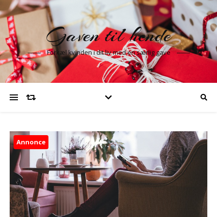
Gaven til hende
Forkæl kvinden i dit liv med en særlig gave
Annonce