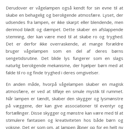
Derudover er vågelampen også kendt for sin evne til at
skabe en behagelig og beroligende atmosfære. Lyset, der
udsendes fra lampen, er ikke skarpt eller blendende, men
derimod blødt og dæmpet. Dette skaber en afslappende
stemning, der kan være med til at skabe ro og tryghed.
Det er derfor ikke overraskende, at mange forældre
bruger vågelampen som en del af deres børns
sengetidsrutine. Det blide lys fungerer som en slags
naturlig beroligende mekanisme, der hjælper børn med at
falde til ro og finde tryghed i deres omgivelser.
En anden måde, hvorpå vågelampen skaber en magisk
atmosfære, er ved at tilføje en smule mystik til rummet.
Når lampen er tændt, skaber den skygger og lysmønstre
på væggene, der kan give associationer til eventyr og
fortællinger. Disse skygger og mønstre kan være med til at
stimulere fantasien og kreativiteten hos både børn og
voksne. Det er som om, at lampen åbner op for en helt ny