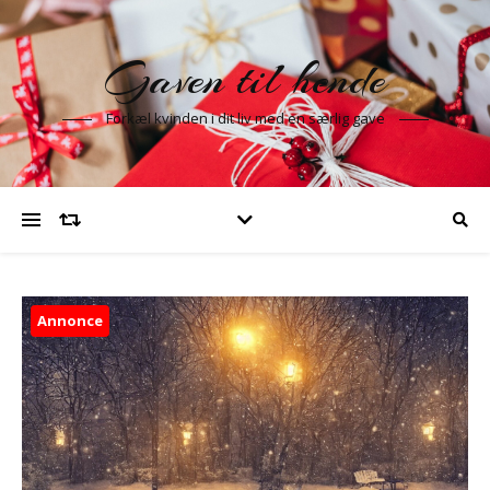
Gaven til hende
Forkæl kvinden i dit liv med en særlig gave
Annonce