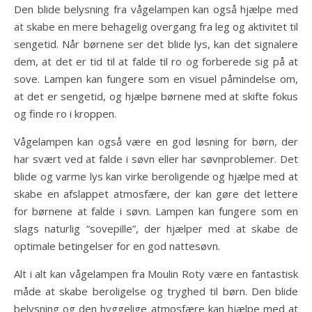
Den blide belysning fra vågelampen kan også hjælpe med
at skabe en mere behagelig overgang fra leg og aktivitet til
sengetid. Når børnene ser det blide lys, kan det signalere
dem, at det er tid til at falde til ro og forberede sig på at
sove. Lampen kan fungere som en visuel påmindelse om,
at det er sengetid, og hjælpe børnene med at skifte fokus
og finde ro i kroppen.
Vågelampen kan også være en god løsning for børn, der
har svært ved at falde i søvn eller har søvnproblemer. Det
blide og varme lys kan virke beroligende og hjælpe med at
skabe en afslappet atmosfære, der kan gøre det lettere
for børnene at falde i søvn. Lampen kan fungere som en
slags naturlig “sovepille”, der hjælper med at skabe de
optimale betingelser for en god nattesøvn.
Alt i alt kan vågelampen fra Moulin Roty være en fantastisk
måde at skabe beroligelse og tryghed til børn. Den blide
belysning og den hyggelige atmosfære kan hjælpe med at