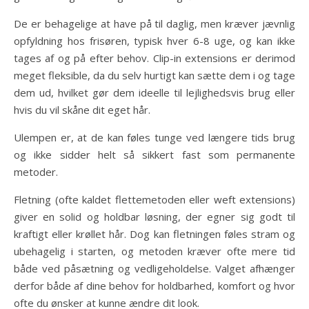
De er behagelige at have på til daglig, men kræver jævnlig
opfyldning hos frisøren, typisk hver 6-8 uge, og kan ikke
tages af og på efter behov. Clip-in extensions er derimod
meget fleksible, da du selv hurtigt kan sætte dem i og tage
dem ud, hvilket gør dem ideelle til lejlighedsvis brug eller
hvis du vil skåne dit eget hår.
Ulempen er, at de kan føles tunge ved længere tids brug
og ikke sidder helt så sikkert fast som permanente
metoder.
Fletning (ofte kaldet flettemetoden eller weft extensions)
giver en solid og holdbar løsning, der egner sig godt til
kraftigt eller krøllet hår. Dog kan fletningen føles stram og
ubehagelig i starten, og metoden kræver ofte mere tid
både ved påsætning og vedligeholdelse. Valget afhænger
derfor både af dine behov for holdbarhed, komfort og hvor
ofte du ønsker at kunne ændre dit look.