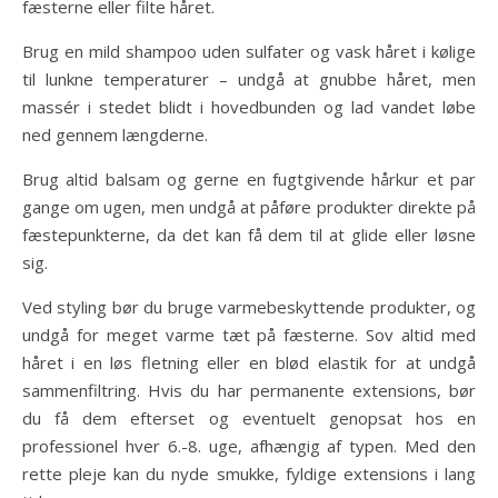
fæsterne eller filte håret.
Brug en mild shampoo uden sulfater og vask håret i kølige
til lunkne temperaturer – undgå at gnubbe håret, men
massér i stedet blidt i hovedbunden og lad vandet løbe
ned gennem længderne.
Brug altid balsam og gerne en fugtgivende hårkur et par
gange om ugen, men undgå at påføre produkter direkte på
fæstepunkterne, da det kan få dem til at glide eller løsne
sig.
Ved styling bør du bruge varmebeskyttende produkter, og
undgå for meget varme tæt på fæsterne. Sov altid med
håret i en løs fletning eller en blød elastik for at undgå
sammenfiltring. Hvis du har permanente extensions, bør
du få dem efterset og eventuelt genopsat hos en
professionel hver 6.-8. uge, afhængig af typen. Med den
rette pleje kan du nyde smukke, fyldige extensions i lang