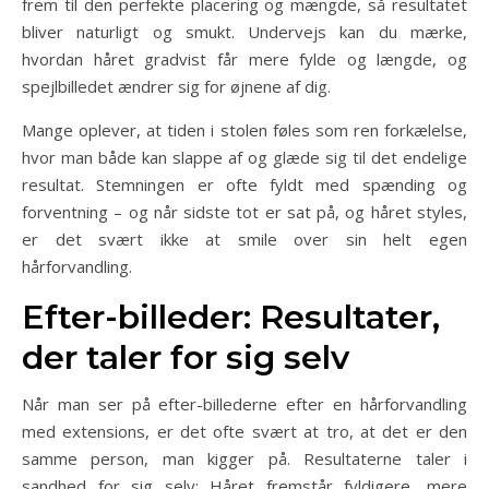
frem til den perfekte placering og mængde, så resultatet
bliver naturligt og smukt. Undervejs kan du mærke,
hvordan håret gradvist får mere fylde og længde, og
spejlbilledet ændrer sig for øjnene af dig.
Mange oplever, at tiden i stolen føles som ren forkælelse,
hvor man både kan slappe af og glæde sig til det endelige
resultat. Stemningen er ofte fyldt med spænding og
forventning – og når sidste tot er sat på, og håret styles,
er det svært ikke at smile over sin helt egen
hårforvandling.
Efter-billeder: Resultater,
der taler for sig selv
Når man ser på efter-billederne efter en hårforvandling
med extensions, er det ofte svært at tro, at det er den
samme person, man kigger på. Resultaterne taler i
sandhed for sig selv: Håret fremstår fyldigere, mere