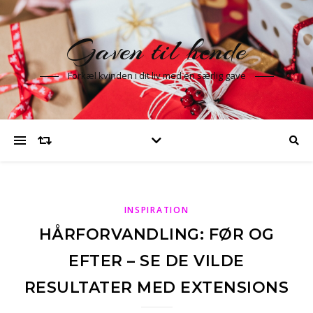
Gaven til hende
Forkæl kvinden i dit liv med en særlig gave
INSPIRATION
HÅRFORVANDLING: FØR OG
EFTER – SE DE VILDE
RESULTATER MED EXTENSIONS