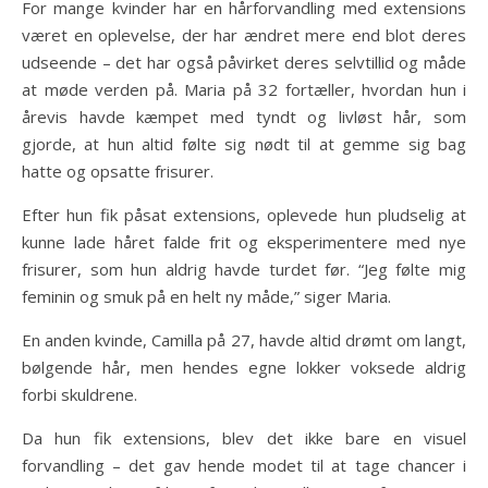
For mange kvinder har en hårforvandling med extensions
været en oplevelse, der har ændret mere end blot deres
udseende – det har også påvirket deres selvtillid og måde
at møde verden på. Maria på 32 fortæller, hvordan hun i
årevis havde kæmpet med tyndt og livløst hår, som
gjorde, at hun altid følte sig nødt til at gemme sig bag
hatte og opsatte frisurer.
Efter hun fik påsat extensions, oplevede hun pludselig at
kunne lade håret falde frit og eksperimentere med nye
frisurer, som hun aldrig havde turdet før. “Jeg følte mig
feminin og smuk på en helt ny måde,” siger Maria.
En anden kvinde, Camilla på 27, havde altid drømt om langt,
bølgende hår, men hendes egne lokker voksede aldrig
forbi skuldrene.
Da hun fik extensions, blev det ikke bare en visuel
forvandling – det gav hende modet til at tage chancer i