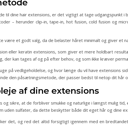
metode
il dine hair extensions, er det vigtigt at tage udgangspunkt i bå
toder – herunder clip-in, tape-in, hot fusion, cold fusion og mi
fte være et godt valg, da de belaster håret minimalt og giver et nat
sion eller keratin extensions, som giver et mere holdbart result
ing, der kan tages af og på efter behov, og som ikke kræver perm
uge på vedligeholdelse, og hvor længe du vil have extensions s
 finde den påsætningsmetode, der passer bedst til netop dit hår o
leje af dine extensions
s og sikre, at de forbliver smukke og naturlige i længst mulig tid
 uden sulfater, da dette beskytter både dit eget hår og dine ex
er det, og red det altid forsigtigt igennem med en bredtandet