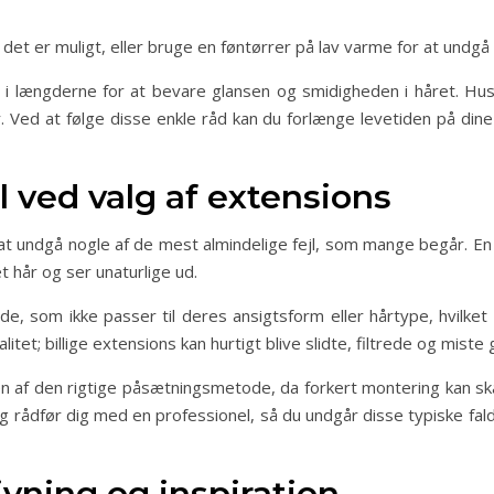
r det er muligt, eller bruge en føntørrer på lav varme for at undgå
e i længderne for at bevare glansen og smidigheden i håret. Hus
Ved at følge disse enkle råd kan du forlænge levetiden på dine 
l ved valg af extensions
 at undgå nogle af de mest almindelige fejl, som mange begår. En u
et hår og ser unaturlige ud.
, som ikke passer til deres ansigtsform eller hårtype, hvilket k
alitet; billige extensions kan hurtigt blive slidte, filtrede og miste 
en af den rigtige påsætningsmetode, da forkert montering kan ska
og rådfør dig med en professionel, så du undgår disse typiske fal
ivning og inspiration