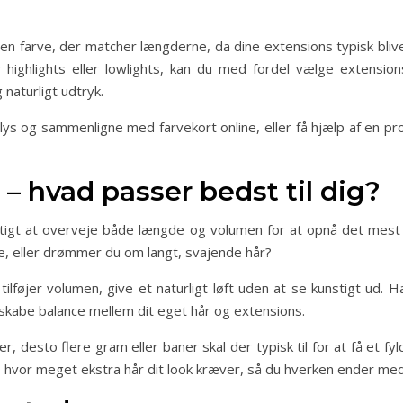
en farve, der matcher længderne, da dine extensions typisk bliv
ar highlights eller lowlights, kan du med fordel vælge extensio
naturligt udtryk.
agslys og sammenligne med farvekort online, eller få hjælp af en p
 hvad passer bedst til dig?
gtigt at overveje både længde og volumen for at opnå det mest 
lde, eller drømmer du om langt, svajende hår?
 tilføjer volumen, give et naturligt løft uden at se kunstigt ud. 
skabe balance mellem dit eget hår og extensions.
 desto flere gram eller baner skal der typisk til for at få et fyl
hvor meget ekstra hår dit look kræver, så du hverken ender med e