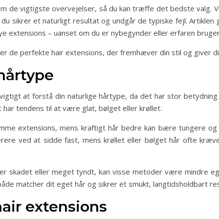
nem de vigtigste overvejelser, så du kan træffe det bedste valg. Vi
du sikrer et naturligt resultat og undgår de typiske fejl. Artiklen
e nye extensions – uanset om du er nybegynder eller erfaren bruger
 de perfekte hair extensions, der fremhæver din stil og giver dig
 hårtype
vigtigt at forstå din naturlige hårtype, da det har stor betydni
t har tendens til at være glat, bølget eller krøllet.
mme extensions, mens kraftigt hår bedre kan bære tungere og 
rere ved at sidde fast, mens krøllet eller bølget hår ofte kræv
 er skadet eller meget tyndt, kan visse metoder være mindre e
åde matcher dit eget hår og sikrer et smukt, langtidsholdbart res
hair extensions