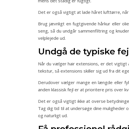
mens det stadig er fugtigt.
Det er også vigtigt at lade håret lufttørre, nå
Brug jævnligt en fugtgivende hårkur eller oli
seng, så du undgår sammenfiltring og knuder. 
velplejede ud.
Undgå de typiske fej
Når du vælger hair extensions, er det vigtigt
tekstur, så extensions skiller sig ud fra dit eg
Derudover vælger mange en længde eller fylde
anden klassisk fejl er at prioritere pris over kv
Det er også vigtigt ikke at overse betydning
Tag dig tid til at undersøge dine muligheder 
og naturligt ud.
Få professionel rådg