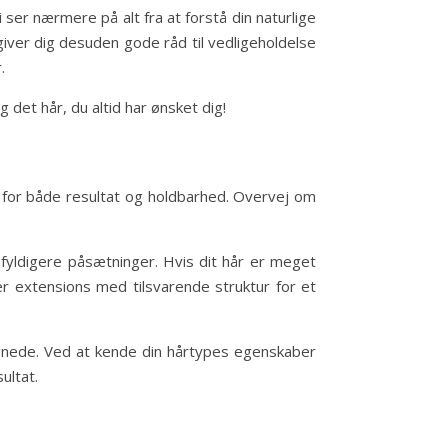
 ser nærmere på alt fra at forstå din naturlige
 giver dig desuden gode råd til vedligeholdelse
.
 det hår, du altid har ønsket dig!
ng for både resultat og holdbarhed. Overvej om
fyldigere påsætninger. Hvis dit hår er meget
er extensions med tilsvarende struktur for et
gnede. Ved at kende din hårtypes egenskaber
ultat.