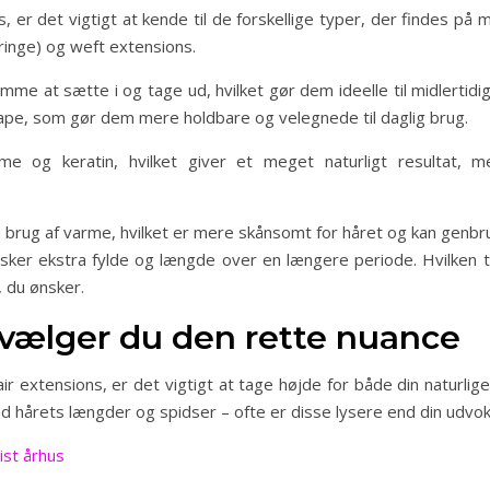
 er det vigtigt at kende til de forskellige typer, der findes på 
roringe) og weft extensions.
mme at sætte i og tage ud, hvilket gør dem ideelle til midlertidi
ape, som gør dem mere holdbare og velegnede til daglig brug.
e og keratin, hvilket giver et meget naturligt resultat, 
en brug af varme, hvilket er mere skånsomt for håret og kan genbru
ønsker ekstra fylde og længde over en længere periode. Hvilken 
, du ønsker.
vælger du den rette nuance
ir extensions, er det vigtigt at tage højde for både din naturlig
 hårets længder og spidser – ofte er disse lysere end din udvok
ist århus