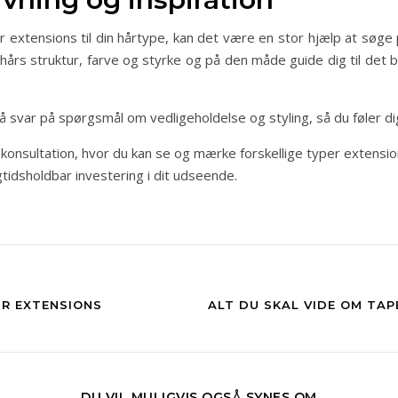
 extensions til din hårtype, kan det være en stor hjælp at søge p
 hårs struktur, farve og styrke og på den måde guide dig til det 
få svar på spørgsmål om vedligeholdelse og styling, så du føler dig 
onsultation, hvor du kan se og mærke forskellige typer extensio
gtidsholdbar investering i dit udseende.
IR EXTENSIONS
ALT DU SKAL VIDE OM TAP
DU VIL MULIGVIS OGSÅ SYNES OM