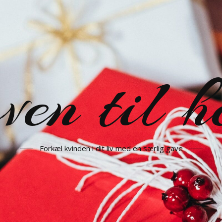
en til h
Forkæl kvinden i dit liv med en særlig gave