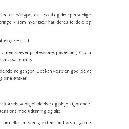
de din hårtype, din livsstil og dine personlige
croringe – som hver især har deres fordele og
urligt resultat.
at, men kræver professionel påsætning. Clip-in
anent påsætning.
iddende ad gangen. Det kan være en god idé at
g dine ønsker.
, er korrekt vedligeholdelse og pleje afgørende.
tensions mod udtørring og slid.
 kam eller en særlig extension-børste, gerne