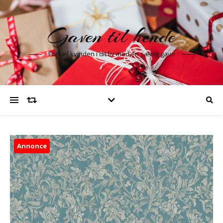
Gaven til hende
Forkæl kvinden i dit liv med en særlig gave
Annonce