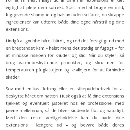
For at få mest muligt ud af dine hair extensions er det
vigtigt at pleje dem korrekt. Start med at bruge en mild,
fugtgivende shampoo og balsam uden sulfater, da skrappe
ingredienser kan udtørre både dine egne hårstrå og dine
extensions.
Undgå at gnubbe håret hårdt, og red det forsigtigt ud med
en bredtandet kam – helst mens det stadig er fugtigt – for
at mindske risikoen for knuder og slid. Når du styler, så
brug varmebeskyttende produkter, og skru ned for
temperaturen på glattejern og krøllejern for at forhindre
skader.
Sov med en løs fletning eller en silkepudebetræk for at
beskytte håret om natten. Husk også at få dine extensions
tjekket og eventuelt justeret hos en professionel med
jævne mellemrum, så de bliver siddende flot og naturligt.
Med den rette vedligeholdelse kan du nyde dine
extensions i længere tid – og bevare både deres