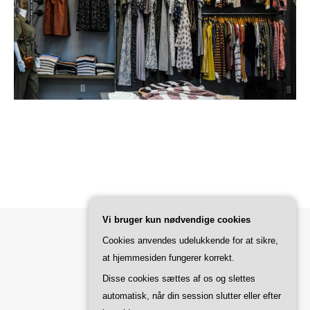
Vi bruger kun nødvendige cookies
Cookies anvendes udelukkende for at sikre,
Bard Tema af
WP Royal
.
at hjemmesiden fungerer korrekt.
Disse cookies sættes af os og slettes
automatisk, når din session slutter eller efter
TILBAGE TIL TOPPEN