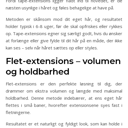
Fordi tape-extensions ligger fladt ind til hovedet, er de
næsten usynlige i håret og føles behagelige at have på.
Metoden er skånsom mod dit eget hår, og resultatet
holder typisk i 6-8 uger, før de skal opfriskes eller rykkes
op. Tape-extensions egner sig særligt godt, hvis du ønsker
at forlænge eller give fylde til dit hår på en måde, der ikke
kan ses – selv når håret sættes op eller styles.
Flet-extensions – volumen
og holdbarhed
Flet-extensions er den perfekte løsning til dig, der
drømmer om ekstra volumen og længde med maksimal
holdbarhed. Denne metode indebærer, at ens eget hår
flettes i små baner, hvorefter extensionsene syes fast i
fletningerne.
Resultatet er et naturligt og fyldigt look, som kan holde i