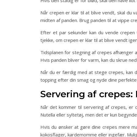
Hvis den stadig er for blød, skal den have lid
Når crepen er klar til at blive vendt, skal du
midten af panden. Brug panden til at vippe c
Efter et par sekunder kan du vende crepen 
tjekke, om crepen er klar til at blive vendt igen
Tidsplanen for stegning af crepes afhænger a
Hvis panden bliver for varm, kan du skrue ned 
Når du er færdig med at stege crepes, kan du 
topping efter din smag og nyde dine perfekte
Servering af crepes:
Når det kommer til servering af crepes, er d
Nutella eller syltetøj, men det er kun begynde
Hvis du ønsker at gøre dine crepes mere mætt
kokosflager, kardemomme eller ingefær. Mulig