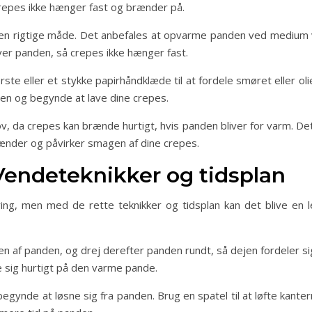
crepes ikke hænger fast og brænder på.
en rigtige måde. Det anbefales at opvarme panden ved medium va
 over panden, så crepes ikke hænger fast.
ste eller et stykke papirhåndklæde til at fordele smøret eller o
nden og begynde at lave dine crepes.
, da crepes kan brænde hurtigt, hvis panden bliver for varm. De
ænder og påvirker smagen af dine crepes.
Vendeteknikker og tidsplan
ing, men med de rette teknikker og tidsplan kan det blive en
en af panden, og drej derefter panden rundt, så dejen fordeler sig
e sig hurtigt på den varme pande.
 begynde at løsne sig fra panden. Brug en spatel til at løfte kantern