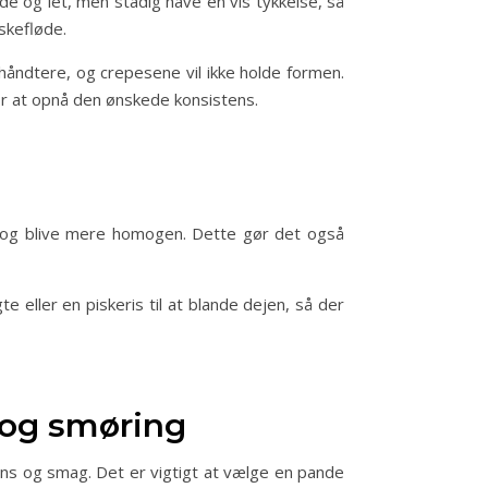
de og let, men stadig have en vis tykkelse, så
skefløde.
 håndtere, og crepesene vil ikke holde formen.
for at opnå den ønskede konsistens.
ig og blive mere homogen. Dette gør det også
e eller en piskeris til at blande dejen, så der
 og smøring
ens og smag. Det er vigtigt at vælge en pande