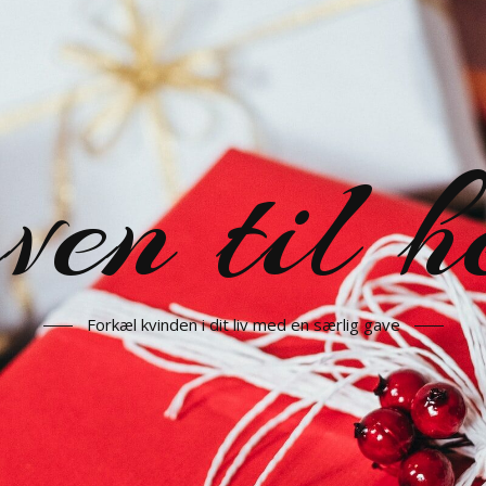
en til h
Forkæl kvinden i dit liv med en særlig gave