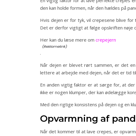
En vigtig faktor for at lave perfekte crepes 
den kan holde formen, når den hældes på pand
Hvis dejen er for tyk, vil crepesene blive fo
Det er derfor vigtigt at følge opskriften nøj
Her kan du læse mere om
crepejern
.
Når dejen er blevet rørt sammen, er det en 
lettere at arbejde med dejen, når det er tid ti
En anden vigtig faktor er at sørge for, at der
ikke er nogen klumper, der kan ødelægge kon
Med den rigtige konsistens på dejen og en klum
Opvarmning af pande
Når det kommer til at lave crepes, er opvarm