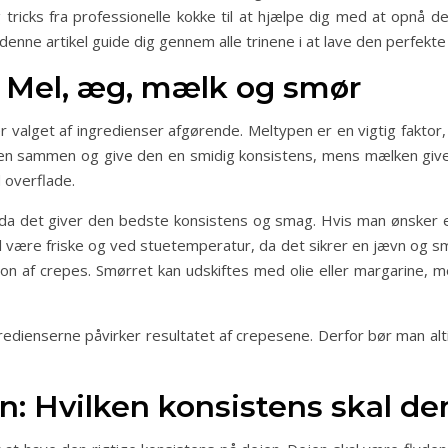
 tricks fra professionelle kokke til at hjælpe dig med at opnå 
l denne artikel guide dig gennem alle trinene i at lave den perfekte
: Mel, æg, mælk og smør
r valget af ingredienser afgørende. Meltypen er en vigtig faktor,
jen sammen og give den en smidig konsistens, mens mælken giv
 overflade.
 da det giver den bedste konsistens og smag. Hvis man ønsker
være friske og ved stuetemperatur, da det sikrer en jævn og sm
on af crepes. Smørret kan udskiftes med olie eller margarine, 
ingredienserne påvirker resultatet af crepesene. Derfor bør man a
n: Hvilken konsistens skal de