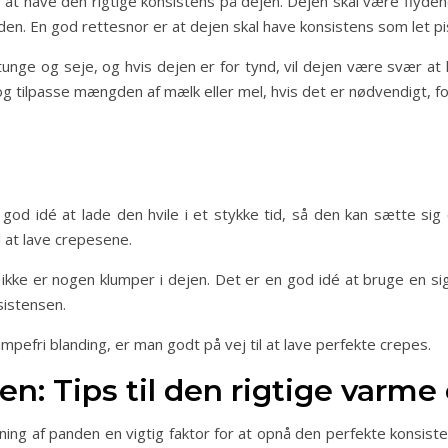
er at have den rigtige konsistens på dejen. Dejen skal være flyden
en. En god rettesnor er at dejen skal have konsistens som let pi
r tunge og seje, og hvis dejen er for tynd, vil dejen være svær at
e og tilpasse mængden af mælk eller mel, hvis det er nødvendigt, 
god idé at lade den hvile i et stykke tid, så den kan sætte s
l at lave crepesene.
 ikke er nogen klumper i dejen. Det er en god idé at bruge en sigt
sistensen.
pefri blanding, er man godt på vej til at lave perfekte crepes.
n: Tips til den rigtige varme
ning af panden en vigtig faktor for at opnå den perfekte konsist