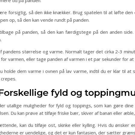
t mere tid på panden.
 være forsigtig, så den ikke knækker. Brug spatelen til at løfte de
repen op, så den kan vende rundt på panden.
tilbage på panden, så den kan færdigstege på den anden side
.
f pandens størrelse og varme. Normalt tager det cirka 2-3 minut
for varmen, eller tage panden af varmen i et par sekunder for at 
holde dem varme i ovnen på lav varme, indtil du er klar til at ser
 crepes.
 Forskellige fyld og toppingm
er utallige muligheder for fyld og toppings, som kan gøre dine
lsen. Du kan prøve at tilføje friske bær, skiver af banan eller æb
ende, kan du tilføje ost, skinke eller kylling. Hvis du ønsker e
hederne er uendelige, og det er kun fantasien, der sætter græns