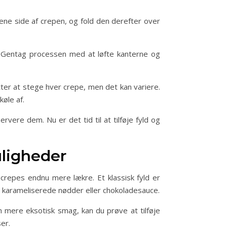
n ene side af crepen, og fold den derefter over
. Gentag processen med at løfte kanterne og
ter at stege hver crepe, men det kan variere.
køle af.
vere dem. Nu er det tid til at tilføje fyld og
uligheder
 crepes endnu mere lækre. Et klassisk fyld er
le, karameliserede nødder eller chokoladesauce.
n mere eksotisk smag, kan du prøve at tilføje
er.