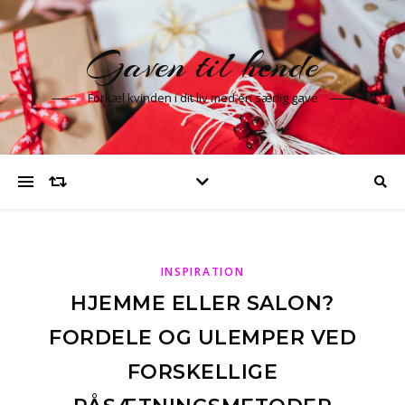
Gaven til hende
Forkæl kvinden i dit liv med en særlig gave
INSPIRATION
HJEMME ELLER SALON?
FORDELE OG ULEMPER VED
FORSKELLIGE