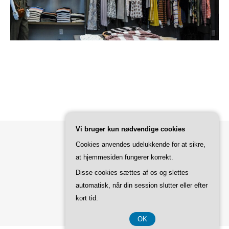
Vi bruger kun nødvendige cookies
Cookies anvendes udelukkende for at sikre,
Bard Tema af
WP Royal
.
at hjemmesiden fungerer korrekt.
Disse cookies sættes af os og slettes
automatisk, når din session slutter eller efter
TILBAGE TIL TOPPEN
kort tid.
OK