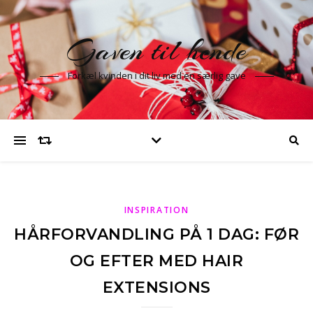
Gaven til hende
Forkæl kvinden i dit liv med en særlig gave
INSPIRATION
HÅRFORVANDLING PÅ 1 DAG: FØR
OG EFTER MED HAIR
EXTENSIONS