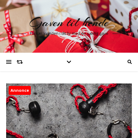
Gaven til hende
Forkæl kvinden i dit liv med en særlig gave
Annonce