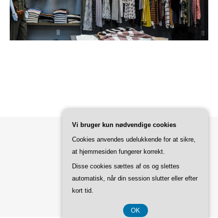
Vi bruger kun nødvendige cookies
Cookies anvendes udelukkende for at sikre,
Bard Tema af
WP Royal
.
at hjemmesiden fungerer korrekt.
Disse cookies sættes af os og slettes
automatisk, når din session slutter eller efter
TILBAGE TIL TOPPEN
kort tid.
OK