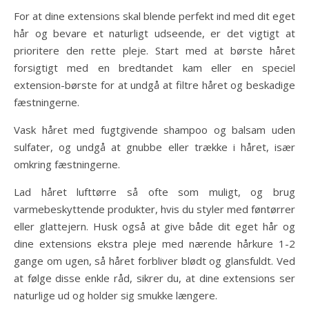
For at dine extensions skal blende perfekt ind med dit eget
hår og bevare et naturligt udseende, er det vigtigt at
prioritere den rette pleje. Start med at børste håret
forsigtigt med en bredtandet kam eller en speciel
extension-børste for at undgå at filtre håret og beskadige
fæstningerne.
Vask håret med fugtgivende shampoo og balsam uden
sulfater, og undgå at gnubbe eller trække i håret, især
omkring fæstningerne.
Lad håret lufttørre så ofte som muligt, og brug
varmebeskyttende produkter, hvis du styler med føntørrer
eller glattejern. Husk også at give både dit eget hår og
dine extensions ekstra pleje med nærende hårkure 1-2
gange om ugen, så håret forbliver blødt og glansfuldt. Ved
at følge disse enkle råd, sikrer du, at dine extensions ser
naturlige ud og holder sig smukke længere.