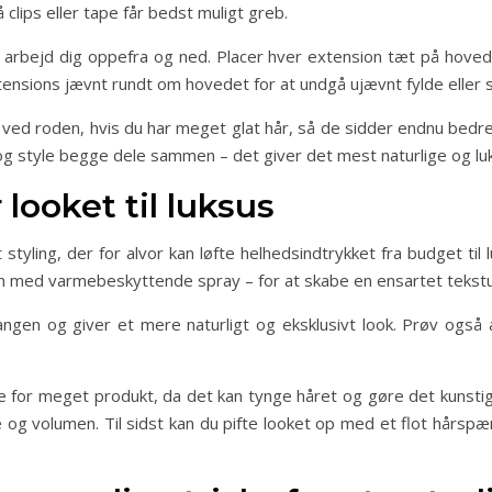
clips eller tape får bedst muligt greb.
g arbejd dig oppefra og ned. Placer hver extension tæt på hoved
extensions jævnt rundt om hovedet for at undgå ujævnt fylde eller
 ved roden, hvis du har meget glat hår, så de sidder endnu bedre 
og style begge dele sammen – det giver det mest naturlige og luk
r looket til luksus
 styling, der for alvor kan løfte helhedsindtrykket fra budget t
tion med varmebeskyttende spray – for at skabe en ensartet tekst
rgangen og giver et mere naturligt og eksklusivt look. Prøv ogs
 for meget produkt, da det kan tynge håret og gøre det kunstigt
g volumen. Til sidst kan du pifte looket op med et flot hårspænd