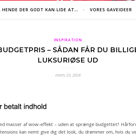
L HENDE DER GODT KAN LIDE AT…
VORES GAVEIDEER
INSPIRATION
UDGETPRIS – SÅDAN FÅR DU BILLIGE
LUKSURIØSE UD
marts 23, 2026
med masser af wow-effekt – uden at sprænge budgettet? Hårfor
xtensions kan nemt give dig det look, du drømmer om, hvis du v