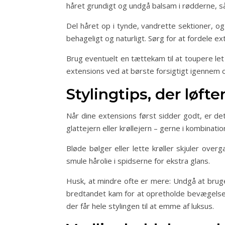
håret grundigt og undgå balsam i rødderne, så 
Del håret op i tynde, vandrette sektioner, o
behageligt og naturligt. Sørg for at fordele 
Brug eventuelt en tættekam til at toupere let
extensions ved at børste forsigtigt igennem 
Stylingtips, der løfte
Når dine extensions først sidder godt, er det
glattejern eller krøllejern – gerne i kombina
Bløde bølger eller lette krøller skjuler ove
smule hårolie i spidserne for ekstra glans.
Husk, at mindre ofte er mere: Undgå at bruge
bredtandet kam for at opretholde bevægelse o
der får hele stylingen til at emme af luksus.