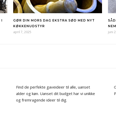
 I
GØR DIN MORS DAG EKSTRA SØD MED NYT
SÅD
KØKKENUDSTYR
NEM
april 7, 2025
juni 
Find de perfekte gaveideer til alle, uanset
G
alder og køn. Uanset dit budget har vi unikke
P
og fremragende ideer til dig.