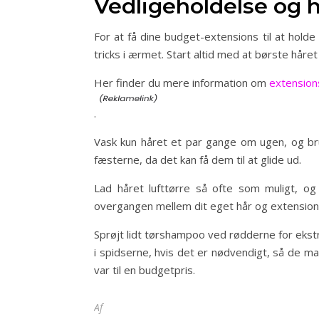
Vedligeholdelse og h
For at få dine budget-extensions til at hold
tricks i ærmet. Start altid med at børste håre
Her finder du mere information om
extensions
.
Vask kun håret et par gange om ugen, og br
fæsterne, da det kan få dem til at glide ud.
Lad håret lufttørre så ofte som muligt, og b
overgangen mellem dit eget hår og extensions e
Sprøjt lidt tørshampoo ved rødderne for ekstra 
i spidserne, hvis det er nødvendigt, så de ma
var til en budgetpris.
Af