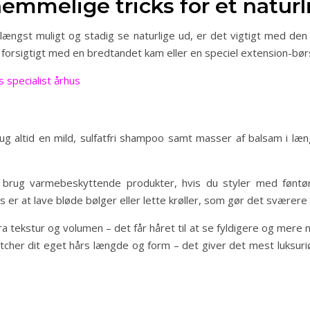
emmelige tricks for et naturli
e længst muligt og stadig se naturlige ud, er det vigtigt med de
t forsigtigt med en bredtandet kam eller en speciel extension-børst
 specialist århus
ug altid en mild, sulfatfri shampoo samt masser af balsam i l
rug varmebeskyttende produkter, hvis du styler med føntørrer e
r at lave bløde bølger eller lette krøller, som gør det sværere a
tekstur og volumen – det får håret til at se fyldigere og mere naturl
tcher dit eget hårs længde og form – det giver det mest luksuri