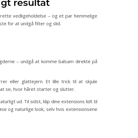
gt resultat
n rette vedligeholdelse – og et par hemmelige
e for at undgå filter og slid.
ængderne – undgå at komme balsam direkte på
ller glattejern. Et lille trick til at skjule
t se, hvor håret starter og slutter.
igt ud. Til sidst, klip dine extensions lidt til
øse og naturlige look, selv hvis extensionsene