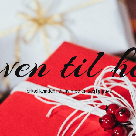
en til h
Forkæl kvinden i dit liv med en særlig gave