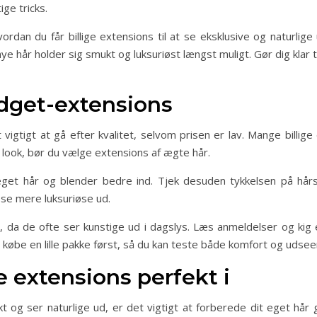
ige tricks.
, hvordan du får billige extensions til at se eksklusive og naturli
nye hår holder sig smukt og luksuriøst længst muligt. Gør dig klar ti
udget-extensions
vigtigt at gå efter kvalitet, selvom prisen er lav. Mange billig
 look, bør du vælge extensions af ægte hår.
eget hår og blender bedre ind. Tjek desuden tykkelsen på hår
d se mere luksuriøse ud.
, da de ofte ser kunstige ud i dagslys. Læs anmeldelser og kig 
 at købe en lille pakke først, så du kan teste både komfort og udsee
 extensions perfekt i
kt og ser naturlige ud, er det vigtigt at forberede dit eget hå