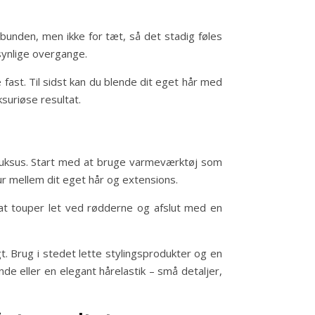
bunden, men ikke for tæt, så det stadig føles
 synlige overgange.
fast. Til sidst kan du blende dit eget hår med
suriøse resultat.
il luksus. Start med at bruge varmeværktøj som
ur mellem dit eget hår og extensions.
å at touper let ved rødderne og afslut med en
. Brug i stedet lette stylingsprodukter og en
e eller en elegant hårelastik – små detaljer,