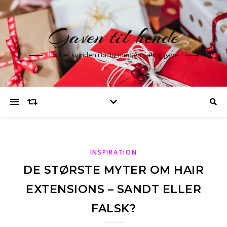
Gaven til hende
Forkæl kvinden i dit liv med en særlig gave
INSPIRATION
DE STØRSTE MYTER OM HAIR
EXTENSIONS – SANDT ELLER
FALSK?