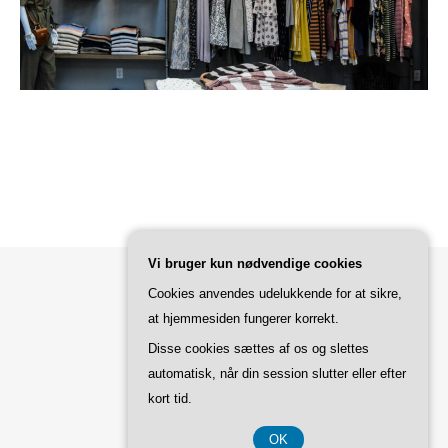
Vi bruger kun nødvendige cookies
Cookies anvendes udelukkende for at sikre,
Bard Tema af
WP Royal
.
at hjemmesiden fungerer korrekt.
Disse cookies sættes af os og slettes
automatisk, når din session slutter eller efter
TILBAGE TIL TOPPEN
kort tid.
OK