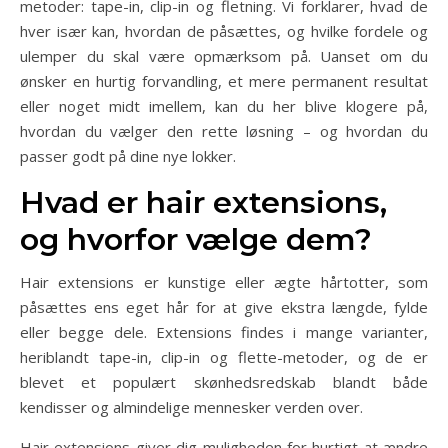
metoder: tape-in, clip-in og fletning. Vi forklarer, hvad de
hver især kan, hvordan de påsættes, og hvilke fordele og
ulemper du skal være opmærksom på. Uanset om du
ønsker en hurtig forvandling, et mere permanent resultat
eller noget midt imellem, kan du her blive klogere på,
hvordan du vælger den rette løsning – og hvordan du
passer godt på dine nye lokker.
Hvad er hair extensions,
og hvorfor vælge dem?
Hair extensions er kunstige eller ægte hårtotter, som
påsættes ens eget hår for at give ekstra længde, fylde
eller begge dele. Extensions findes i mange varianter,
heriblandt tape-in, clip-in og flette-metoder, og de er
blevet et populært skønhedsredskab blandt både
kendisser og almindelige mennesker verden over.
Hair extensions giver dig muligheden for hurtigt at ændre