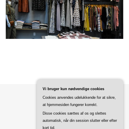
Vi bruger kun nødvendige cookies
Cookies anvendes udelukkende for at sikre,
Bard Tema af
WP Royal
.
at hjemmesiden fungerer korrekt.
Disse cookies sættes af os og slettes
automatisk, når din session slutter eller efter
TILBAGE TIL TOPPEN
kort tid.