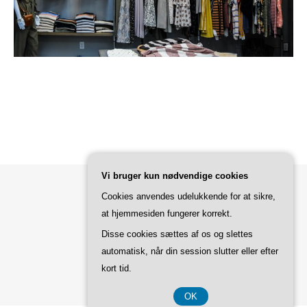
Vi bruger kun nødvendige cookies
Cookies anvendes udelukkende for at sikre,
Bard Tema af
WP Royal
.
at hjemmesiden fungerer korrekt.
Disse cookies sættes af os og slettes
automatisk, når din session slutter eller efter
TILBAGE TIL TOPPEN
kort tid.
OK