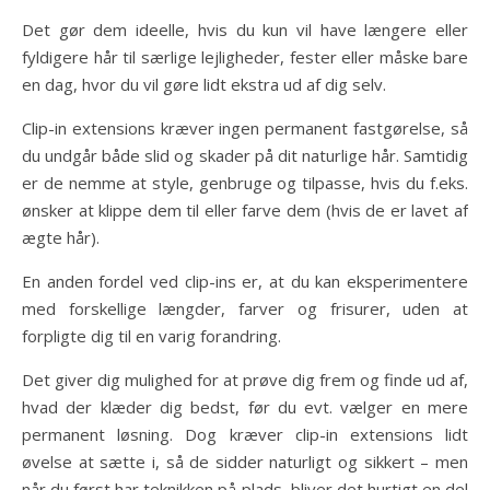
Det gør dem ideelle, hvis du kun vil have længere eller
fyldigere hår til særlige lejligheder, fester eller måske bare
en dag, hvor du vil gøre lidt ekstra ud af dig selv.
Clip-in extensions kræver ingen permanent fastgørelse, så
du undgår både slid og skader på dit naturlige hår. Samtidig
er de nemme at style, genbruge og tilpasse, hvis du f.eks.
ønsker at klippe dem til eller farve dem (hvis de er lavet af
ægte hår).
En anden fordel ved clip-ins er, at du kan eksperimentere
med forskellige længder, farver og frisurer, uden at
forpligte dig til en varig forandring.
Det giver dig mulighed for at prøve dig frem og finde ud af,
hvad der klæder dig bedst, før du evt. vælger en mere
permanent løsning. Dog kræver clip-in extensions lidt
øvelse at sætte i, så de sidder naturligt og sikkert – men
når du først har teknikken på plads, bliver det hurtigt en del