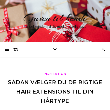
Gaven til hende
Forkæl kvinden i dit liv med en særlig gave
INSPIRATION
SÅDAN VÆLGER DU DE RIGTIGE
HAIR EXTENSIONS TIL DIN
HÅRTYPE