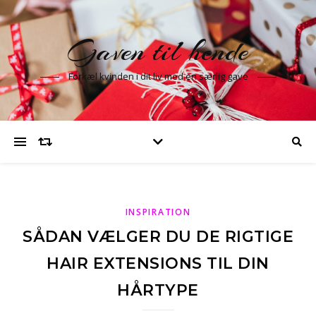
Gaven til hende
Forkæl kvinden i dit liv med en særlig gave
INSPIRATION
SÅDAN VÆLGER DU DE RIGTIGE
HAIR EXTENSIONS TIL DIN
HÅRTYPE