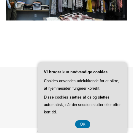
Vi bruger kun nødvendige cookies
Cookies anvendes udelukkende for at sikre,
Bard Tema af
WP Royal
.
at hjemmesiden fungerer korrekt.
Disse cookies sættes af os og slettes
automatisk, når din session slutter eller efter
TILBAGE TIL TOPPEN
kort tid.
OK
CVR-Nummer DK37 40 77 39