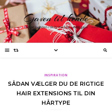
Gaven til hende
Forkæl kvinden i dit liv med en særlig gave
INSPIRATION
SÅDAN VÆLGER DU DE RIGTIGE
HAIR EXTENSIONS TIL DIN
HÅRTYPE