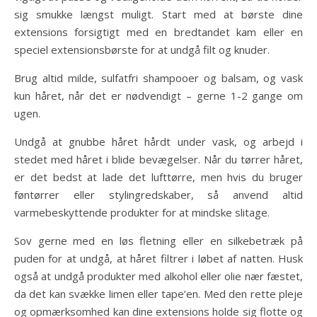
sig smukke længst muligt. Start med at børste dine
extensions forsigtigt med en bredtandet kam eller en
speciel extensionsbørste for at undgå filt og knuder.
Brug altid milde, sulfatfri shampooer og balsam, og vask
kun håret, når det er nødvendigt – gerne 1-2 gange om
ugen.
Undgå at gnubbe håret hårdt under vask, og arbejd i
stedet med håret i blide bevægelser. Når du tørrer håret,
er det bedst at lade det lufttørre, men hvis du bruger
føntørrer eller stylingredskaber, så anvend altid
varmebeskyttende produkter for at mindske slitage.
Sov gerne med en løs fletning eller en silkebetræk på
puden for at undgå, at håret filtrer i løbet af natten. Husk
også at undgå produkter med alkohol eller olie nær fæstet,
da det kan svække limen eller tape’en. Med den rette pleje
og opmærksomhed kan dine extensions holde sig flotte og