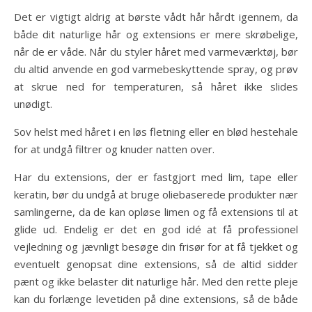
Det er vigtigt aldrig at børste vådt hår hårdt igennem, da
både dit naturlige hår og extensions er mere skrøbelige,
når de er våde. Når du styler håret med varmeværktøj, bør
du altid anvende en god varmebeskyttende spray, og prøv
at skrue ned for temperaturen, så håret ikke slides
unødigt.
Sov helst med håret i en løs fletning eller en blød hestehale
for at undgå filtrer og knuder natten over.
Har du extensions, der er fastgjort med lim, tape eller
keratin, bør du undgå at bruge oliebaserede produkter nær
samlingerne, da de kan opløse limen og få extensions til at
glide ud. Endelig er det en god idé at få professionel
vejledning og jævnligt besøge din frisør for at få tjekket og
eventuelt genopsat dine extensions, så de altid sidder
pænt og ikke belaster dit naturlige hår. Med den rette pleje
kan du forlænge levetiden på dine extensions, så de både