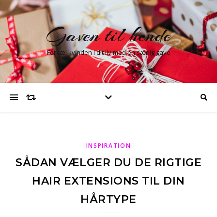
Gaven til hende
Forkæl kvinden i dit liv med en særlig gave
INSPIRATION
SÅDAN VÆLGER DU DE RIGTIGE
HAIR EXTENSIONS TIL DIN
HÅRTYPE