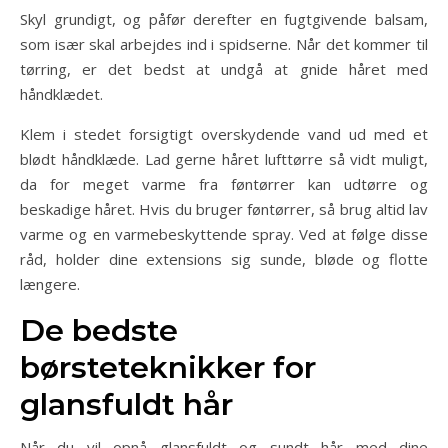
Skyl grundigt, og påfør derefter en fugtgivende balsam,
som især skal arbejdes ind i spidserne. Når det kommer til
tørring, er det bedst at undgå at gnide håret med
håndklædet.
Klem i stedet forsigtigt overskydende vand ud med et
blødt håndklæde. Lad gerne håret lufttørre så vidt muligt,
da for meget varme fra føntørrer kan udtørre og
beskadige håret. Hvis du bruger føntørrer, så brug altid lav
varme og en varmebeskyttende spray. Ved at følge disse
råd, holder dine extensions sig sunde, bløde og flotte
længere.
De bedste
børsteteknikker for
glansfuldt hår
Når du vil opnå glansfuldt og sundt hår med dine