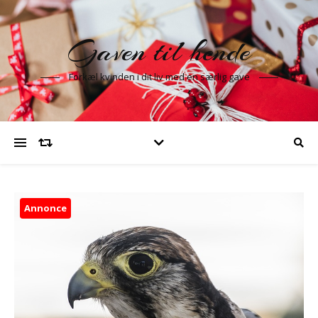
Gaven til hende
Forkæl kvinden i dit liv med en særlig gave
Annonce