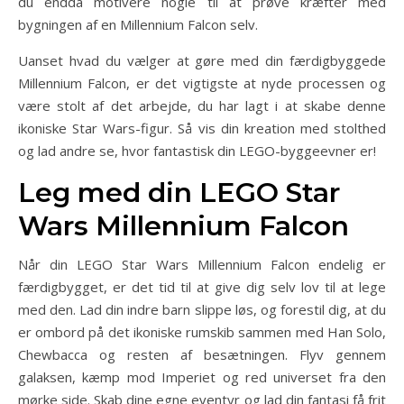
du endda motivere nogle til at prøve kræfter med
bygningen af en Millennium Falcon selv.
Uanset hvad du vælger at gøre med din færdigbyggede
Millennium Falcon, er det vigtigste at nyde processen og
være stolt af det arbejde, du har lagt i at skabe denne
ikoniske Star Wars-figur. Så vis din kreation med stolthed
og lad andre se, hvor fantastisk din LEGO-byggeevner er!
Leg med din LEGO Star
Wars Millennium Falcon
Når din LEGO Star Wars Millennium Falcon endelig er
færdigbygget, er det tid til at give dig selv lov til at lege
med den. Lad din indre barn slippe løs, og forestil dig, at du
er ombord på det ikoniske rumskib sammen med Han Solo,
Chewbacca og resten af besætningen. Flyv gennem
galaksen, kæmp mod Imperiet og red universet fra den
mørke side. Skab dine egne eventyr og lad din fantasi få frit