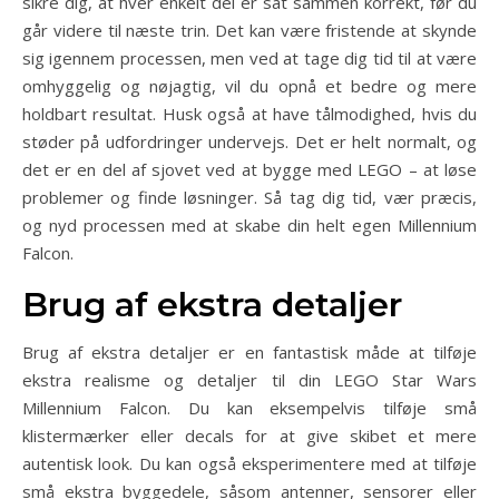
sikre dig, at hver enkelt del er sat sammen korrekt, før du
går videre til næste trin. Det kan være fristende at skynde
sig igennem processen, men ved at tage dig tid til at være
omhyggelig og nøjagtig, vil du opnå et bedre og mere
holdbart resultat. Husk også at have tålmodighed, hvis du
støder på udfordringer undervejs. Det er helt normalt, og
det er en del af sjovet ved at bygge med LEGO – at løse
problemer og finde løsninger. Så tag dig tid, vær præcis,
og nyd processen med at skabe din helt egen Millennium
Falcon.
Brug af ekstra detaljer
Brug af ekstra detaljer er en fantastisk måde at tilføje
ekstra realisme og detaljer til din LEGO Star Wars
Millennium Falcon. Du kan eksempelvis tilføje små
klistermærker eller decals for at give skibet et mere
autentisk look. Du kan også eksperimentere med at tilføje
små ekstra byggedele, såsom antenner, sensorer eller