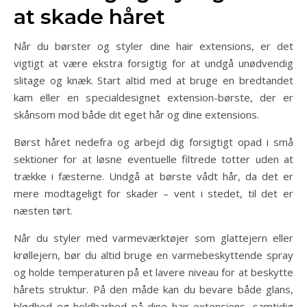
at skade håret
Når du børster og styler dine hair extensions, er det
vigtigt at være ekstra forsigtig for at undgå unødvendig
slitage og knæk. Start altid med at bruge en bredtandet
kam eller en specialdesignet extension-børste, der er
skånsom mod både dit eget hår og dine extensions.
Børst håret nedefra og arbejd dig forsigtigt opad i små
sektioner for at løsne eventuelle filtrede totter uden at
trække i fæsterne. Undgå at børste vådt hår, da det er
mere modtageligt for skader – vent i stedet, til det er
næsten tørt.
Når du styler med varmeværktøjer som glattejern eller
krøllejern, bør du altid bruge en varmebeskyttende spray
og holde temperaturen på et lavere niveau for at beskytte
hårets struktur. På den måde kan du bevare både glans,
blødhed og holdbarhed på dine hair extensions, samtidig