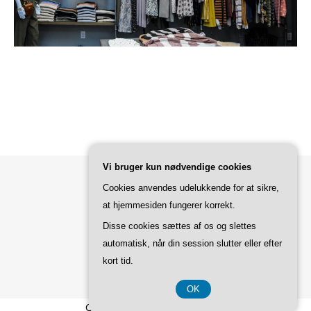
Vi bruger kun nødvendige cookies
Cookies anvendes udelukkende for at sikre,
Bard Tema af
WP Royal
.
at hjemmesiden fungerer korrekt.
Disse cookies sættes af os og slettes
automatisk, når din session slutter eller efter
TILBAGE TIL TOPPEN
kort tid.
OK
CVR-Nummer DK37 40 77 39