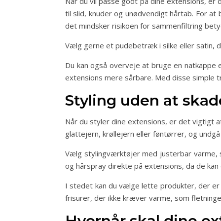
Når du vil passe godt på dine extensions, er
til slid, knuder og unødvendigt hårtab. For at
det mindsker risikoen for sammenfiltring betyd
Vælg gerne et pudebetræk i silke eller satin,
Du kan også overveje at bruge en natkappe el
extensions mere sårbare. Med disse simple tr
Styling uden at skad
Når du styler dine extensions, er det vigtig
glattejern, krøllejern eller føntørrer, og undg
Vælg stylingværktøjer med justerbar varme, s
og hårspray direkte på extensions, da de kan 
I stedet kan du vælge lette produkter, der er 
frisurer, der ikke kræver varme, som fletning
Hvornår skal dine ex