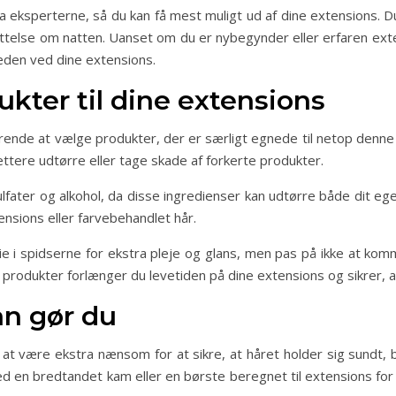
ra eksperterne, så du kan få mest muligt ud af dine extensions. D
ttelse om natten. Uanset om du er nybegynder eller erfaren exten
glæden ved dine extensions.
ukter til dine extensions
ørende at vælge produkter, der er særligt egnede til netop denne 
ettere udtørre eller tage skade af forkerte produkter.
ater og alkohol, da disse ingredienser kan udtørre både dit eget
ensions eller farvebehandlet hår.
lie i spidserne for ekstra pleje og glans, men pas på ikke at k
e produkter forlænger du levetiden på dine extensions og sikrer, at
n gør du
 at være ekstra nænsom for at sikre, at håret holder sig sundt, 
d en bredtandet kam eller en børste beregnet til extensions for