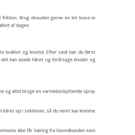
 friktion. Brug desuden gerne en let leave-in
øbet af dagen.
s kvalitet og levetid. Efter vask bør du først
a det kan skade håret og forårsage knuder og
rme og altid bruge en varmebeskyttende spray
el håret op i sektioner, så du nemt kan komme
tensions ikke får næring fra hovedbunden som