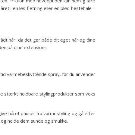
tten. Friktion mod hovedpuden kan nemlig føre
ret i en løs fletning eller en blød hestehale –
ådt hår, da det gør både dit eget hår og dine
den på dine extensions.
altid varmebeskyttende spray, før du anvender
uge stærkt holdbare stylingprodukter som voks
 give håret pauser fra varmestyling og gå efter
ons og holde dem sunde og smukke.