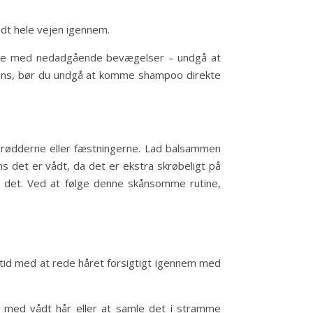
vådt hele vejen igennem.
gderne med nedadgående bevægelser – undgå at
sions, bør du undgå at komme shampoo direkte
d rødderne eller fæstningerne. Lad balsammen
ns det er vådt, da det er ekstra skrøbeligt på
be det. Ved at følge denne skånsomme rutine,
altid med at rede håret forsigtigt igennem med
e med vådt hår eller at samle det i stramme