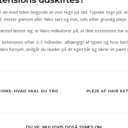
 de med tiden begynde at vise tegn på slid. Typiske tegn på, at d
, mister glansen eller føles tørt og mat, selv efter grundig pleje.
stet løsner sig, er klare indikatorer på, at dine extensions har u
te extensions efter 2-3 måneder, afhængigt af typen og hvor hurt
dem fornyet, undgår du skader på dit eget hår og sikrer et pænt og
IONS: HVAD SKAL DU TRO
PLEJE AF HAIR EX
DU VIL MULIGVIS OGSÅ SYNES OM