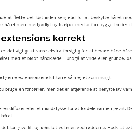
dé at flette det løst inden sengetid for at beskytte håret mod
gør håret mere medgørligt og hjælper med at forebygge knuder i l
 extensions korrekt
er det vigtigt at være ekstra forsigtig for at bevare både håret
året med et blødt håndklæde – undgå at vride eller gnubbe, d
lad gerne extensionsene lufttørre så meget som muligt.
 du bruge en føntørrer, men det er afgørende at benytte lav va
e en diffuser eller et mundstykke for at fordele varmen jævnt. D
 håret.
det kan give filt og uønsket volumen ved rødderne. Husk, at ex