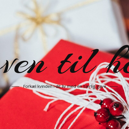
en til h
Forkæl kvinden i dit liv med en særlig gave