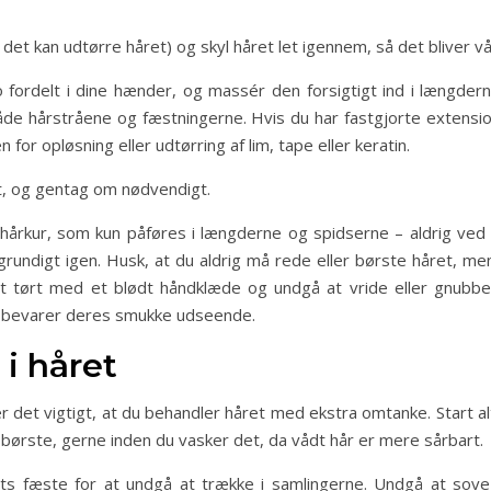
 det kan udtørre håret) og skyl håret let igennem, så det bliver 
oo fordelt i dine hænder, og massér den forsigtigt ind i læn
både hårstråene og fæstningerne. Hvis du har fastgjorte exten
for opløsning eller udtørring af lim, tape eller keratin.
et, og gentag om nødvendigt.
r hårkur, som kun påføres i længderne og spidserne – aldrig ve
 grundigt igen. Husk, at du aldrig må rede eller børste håret, me
igt tørt med et blødt håndklæde og undgå at vride eller gnub
g bevarer deres smukke udseende.
 i håret
 er det vigtigt, at du behandler håret med ekstra omtanke. Start 
børste, gerne inden du vasker det, da vådt hår er mere sårbart.
ts fæste for at undgå at trække i samlingerne. Undgå at sov