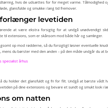
 udtørring, hvis de udsættes for for meget varme. Tålmodighed o
bløde, glansfulde og smukke i lang tid fremover.
 forlænger levetiden
ørende at være ekstra forsigtig for at undgå unødvendigt slid
te til extensions, som er skånsom mod både hår og samlinger.
gsomt op mod rødderne, så du forsigtigt løsner eventuelle knude
 mens du børster med den anden – på den måde undgår du at be
 specialist århus
å du holder det glansfuldt og fri for filt. Undgå at børste vådt 
vetiden på dine extensions og bevare et sundt og smukt look i læ
ons om natten