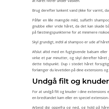
at håret filtrer under vasken.
Brug derefter lunkent vand (ikke for varmt, da
Påfør en lille mængde mild, sulfatfri shamp
gnubbe eller vride håret, da det kan skade 
på fæstningspunkterne for at minimere risikoen 
Skyl grundigt, indtil al shampoo er ude af hår
Afslut altid med en fugtgivende balsam elle
virke et par minutter, og skyl derefter håret
dette tidspunkt. Dup i stedet håret forsigt
forlænger du levetiden på dine extensions o
Undgå filt og knuder
For at undgå filt og knuder i dine extensions
en bredtandet kam eller en speciel extension-
Arbejd dig oppefra og ned, og hold på håre