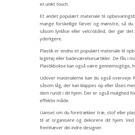
et unikt touch.
Et andet populært materiale til opbevarings
mange forskellige farver og mønstre, så du k
såsom lynlåse eller velcrobånd, der gør det
yderligere.
Plastik er endnu et populært materiale til op
legetøj eller badeværelsesartikler. De fås i ma
Plastikbokse kan også være gennemsigtige, hv
Udover materialerne kan du også overveje fo
såsom låg, der kan klappes op eller låses m
dem rundt i dit hjem. Der er også mulighed fo
effektiv måde.
Uanset om du foretrækker træ, stof eller plas
til at organisere og dekorere dit hjem. Ved
fremhæver din indre designer.