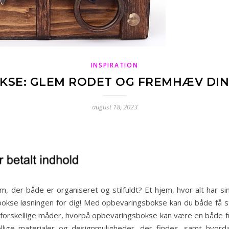
INSPIRATION
SE: GLEM RODET OG FREMHÆV DIN
august 18, 2023
 der både er organiseret og stilfuldt? Et hjem, hvor alt har sin
okse løsningen for dig! Med opbevaringsbokse kan du både få sty
ke forskellige måder, hvorpå opbevaringsbokse kan være en både fu
kellige materialer og designmuligheder, der findes, samt hvo