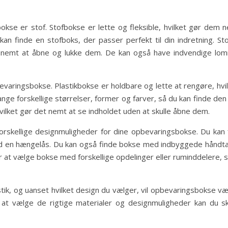
bokse er stof. Stofbokse er lette og fleksible, hvilket gør dem
an finde en stofboks, der passer perfekt til din indretning. S
 nemt at åbne og lukke dem. De kan også have indvendige lomm
bevaringsbokse. Plastikbokse er holdbare og lette at rengøre, hvil
nge forskellige størrelser, former og farver, så du kan finde den 
ilket gør det nemt at se indholdet uden at skulle åbne dem.
rskellige designmuligheder for dine opbevaringsbokse. Du kan
ed en hængelås. Du kan også finde bokse med indbyggede håndtag 
r at vælge bokse med forskellige opdelinger eller ruminddelere,
tik, og uanset hvilket design du vælger, vil opbevaringsbokse vær
 at vælge de rigtige materialer og designmuligheder kan du sk