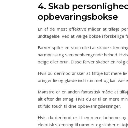
4. Skab personlighe
opbevaringsbokse
En af de mest effektive måder at tilføje pe
undtagelse. Ved at vælge bokse i forskellige f
Farver spiller en stor rolle i at skabe stemni
harmonisk og sammenhængende helhed. Hvis du
beige eller brun. Disse farver skaber en roli
Hvis du derimod ønsker at tilføje lidt mere li
bringer liv og glæde ind i rummet og kan være
Mønstre er en anden fantastisk måde at tilfø
alt efter din smag. Hvis du er til en mere m
stilfuld touch til dine opbevaringsløsninger.
Hvis du derimod er til en mere boheme og fa
eksotisk stemning til rummet og skaber et iø