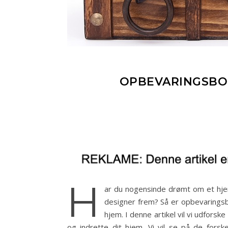
OPBEVARINGSBOK
H
ar du nogensinde drømt om et hjem,
designer frem? Så er opbevaringsb
hjem. I denne artikel vil vi udfors
og indrette dit hjem. Vi vil se på de fors