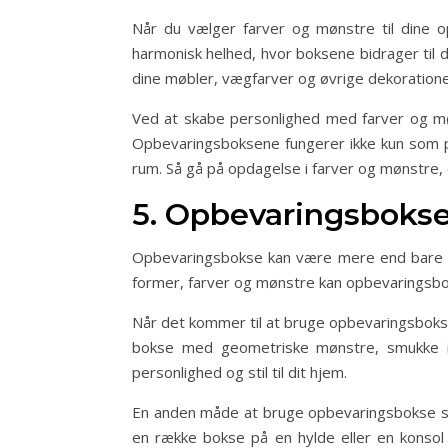
Når du vælger farver og mønstre til dine o
harmonisk helhed, hvor boksene bidrager ti
dine møbler, vægfarver og øvrige dekoratione
Ved at skabe personlighed med farver og møn
Opbevaringsboksene fungerer ikke kun som pr
rum. Så gå på opdagelse i farver og mønstre, o
5. Opbevaringsbokse
Opbevaringsbokse kan være mere end bare pr
former, farver og mønstre kan opbevaringsbokse
Når det kommer til at bruge opbevaringsbokse
bokse med geometriske mønstre, smukke illus
personlighed og stil til dit hjem.
En anden måde at bruge opbevaringsbokse som
en række bokse på en hylde eller en konsol i 