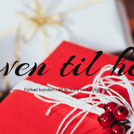
en til h
Forkæl kvinden i dit liv med en særlig gave