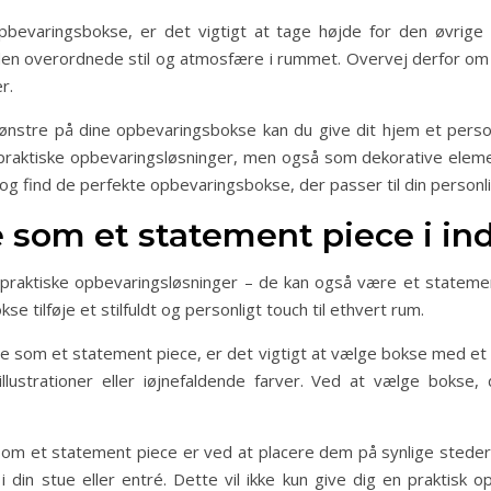
pbevaringsbokse, er det vigtigt at tage højde for den øvrige
l den overordnede stil og atmosfære i rummet. Overvej derfor
r.
stre på dine opbevaringsbokse kan du give dit hjem et person
aktiske opbevaringsløsninger, men også som dekorative elementer
g find de perfekte opbevaringsbokse, der passer til din personlig
 som et statement piece i in
aktiske opbevaringsløsninger – de kan også være et statement 
 tilføje et stilfuldt og personligt touch til ethvert rum.
 som et statement piece, er det vigtigt at vælge bokse med et 
trationer eller iøjnefaldende farver. Ved at vælge bokse, der
 et statement piece er ved at placere dem på synlige steder i 
din stue eller entré. Dette vil ikke kun give dig en praktisk o