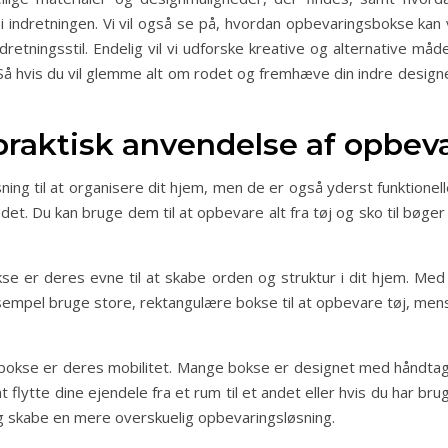
 indretningen. Vi vil også se på, hvordan opbevaringsbokse kan
ndretningsstil. Endelig vil vi udforske kreative og alternative 
 Så hvis du vil glemme alt om rodet og fremhæve din indre design
 praktisk anvendelse af opbe
ning til at organisere dit hjem, men de er også yderst funktione
et. Du kan bruge dem til at opbevare alt fra tøj og sko til bøger
e er deres evne til at skabe orden og struktur i dit hjem. Med
eksempel bruge store, rektangulære bokse til at opbevare tøj, me
okse er deres mobilitet. Mange bokse er designet med håndtag ell
t flytte dine ejendele fra et rum til et andet eller hvis du har br
g skabe en mere overskuelig opbevaringsløsning.