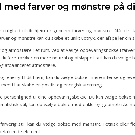
d med farver og mønstre på d
rsonlighed til dit hjem er gennem farver og mønstre. Når det
arver og mønstre kan du skabe et unikt udtryk, der afspejler din s
ng og atmosfære i et rum. Ved at vælge opbevaringsbokse i farver,
 foretrækker en mere neutral og afslappet stil, kan du vælge
g og afbalanceret atmosfære.
v og energi til dit hjem, kan du vælge bokse i mere intense og leve
 med til at skabe en positiv og energisk stemning.
je personlighed til dine opbevaringsbokse. Du kan vælge bokse me
inimalistisk stil, kan du vælge bokse med enkle og geometriske 
rverig stil, kan du vælge bokse med mønstre i etnisk eller flor
jnefaldende element.