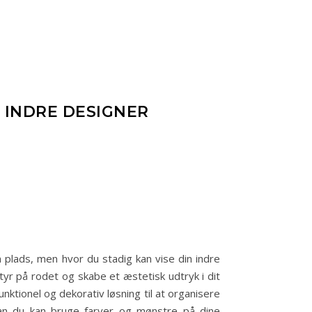
 INDRE DESIGNER
 plads, men hvor du stadig kan vise din indre
r på rodet og skabe et æstetisk udtryk i dit
nktionel og dekorativ løsning til at organisere
rdan du kan bruge farver og mønstre på dine