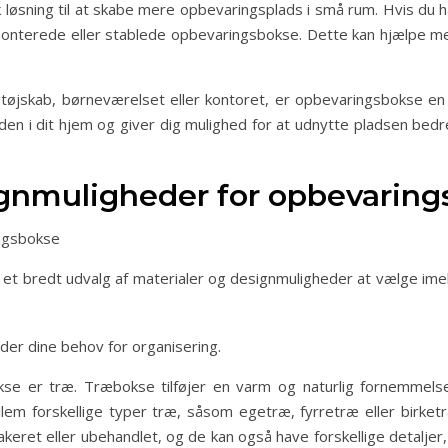
øsning til at skabe mere opbevaringsplads i små rum. Hvis du h
onterede eller stablede opbevaringsbokse. Dette kan hjælpe me
tøjskab, børneværelset eller kontoret, er opbevaringsbokse en p
den i dit hjem og giver dig mulighed for at udnytte pladsen bedr
signmuligheder for opbevarin
ingsbokse
 et bredt udvalg af materialer og designmuligheder at vælge ime
lder dine behov for organisering.
okse er træ. Træbokse tilføjer en varm og naturlig fornemmel
llem forskellige typer træ, såsom egetræ, fyrretræ eller birketr
akeret eller ubehandlet, og de kan også have forskellige detaljer,