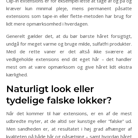
Clip-in extensions er for eksempel lette at tage af og på og
kræver kun minimal pleje, mens permanent påsatte
extensions som tape-in eller flette-metoden har brug for
lidt mere opmærksomhed i hverdagen.
Generelt gælder det, at du bør børste håret forsigtigt,
undgå for meget varme og bruge milde, sulfatfri produkter.
Med de rette vaner er det altså ikke sværere at
vedligeholde extensions end dit eget hår – det handler
mest om at være opmærksom og give håret lidt ekstra
kærlighed.
Naturligt look eller
tydelige falske lokker?
Når det kommer til hair extensions, er en af de mest
udbredte myter, at de altid ser kunstige eller “falske” ud.
Men sandheden er, at resultatet i høj grad afhænger af
kvaliteten på både hår og påsætning – samt hvordan håret