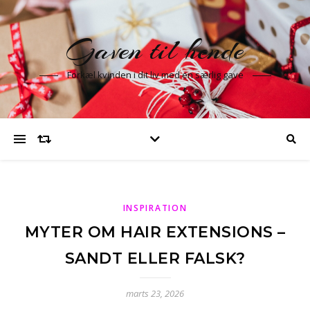
Gaven til hende
Forkæl kvinden i dit liv med en særlig gave
INSPIRATION
MYTER OM HAIR EXTENSIONS –
SANDT ELLER FALSK?
marts 23, 2026