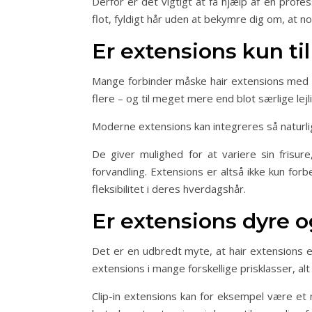
Derfor er det vigtigt at få hjælp af en profe
flot, fyldigt hår uden at bekymre dig om, at no
Er extensions kun til
Mange forbinder måske hair extensions med g
flere – og til meget mere end blot særlige lejl
Moderne extensions kan integreres så naturlig
De giver mulighed for at variere sin frisur
forvandling. Extensions er altså ikke kun for
fleksibilitet i deres hverdagshår.
Er extensions dyre o
Det er en udbredt myte, at hair extensions er
extensions i mange forskellige prisklasser, a
Clip-in extensions kan for eksempel være et