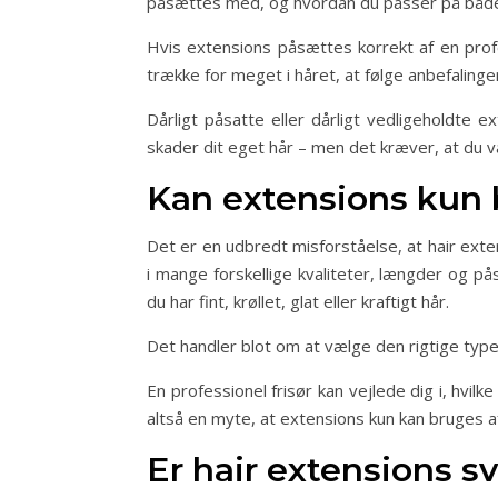
påsættes med, og hvordan du passer på både di
Hvis extensions påsættes korrekt af en profe
trække for meget i håret, at følge anbefalinge
Dårligt påsatte eller dårligt vedligeholdte e
skader dit eget hår – men det kræver, at du v
Kan extensions kun 
Det er en udbredt misforståelse, at hair exten
i mange forskellige kvaliteter, længder og på
du har fint, krøllet, glat eller kraftigt hår.
Det handler blot om at vælge den rigtige ty
En professionel frisør kan vejlede dig i, hvil
altså en myte, at extensions kun kan bruges af
Er hair extensions s