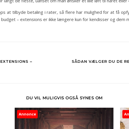
 langt de fleste, uanset om man ønsker et lille løft til håret eller
at tilbyde betaling i rater, så flere har mulighed for at få op
og budget – extensions er ikke længere kun for kendisser og de
 EXTENSIONS –
SÅDAN VÆLGER DU DE RE
DU VIL MULIGVIS OGSÅ SYNES OM
Annonce
A