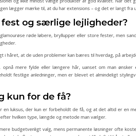
ssionel og ikke mindst vælge produkter af god kvalitet. Når det g
gen lægger mærke til, at du har extensions – og det er langt fra u
 fest og særlige lejligheder?
lamourøse røde løbere, bryllupper eller store fester, men sandh
igheder.
t i håret, at de uden problemer kan bæres til hverdag, på arbejde
e, opnå mere fylde eller længere hår, uanset om man ønsker e
beholdt festlige anledninger, men er blevet et almindeligt styli
g kun for de få?
 en luksus, der kun er forbeholdt de få, og at det altid er en me
lt efter hvilken type, længde og metode man vælger.
 mere budgetvenligt valg, mens permanente løsninger ofte kost