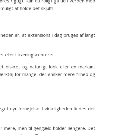
øres rigtigt, kan du roligt gå ud i verden med
muligt at holde det skjult!
eden er, at extensions i dag bruges af langt
t eller i træningscenteret.
t diskret og naturligt look eller en markant
ngværktøj for mange, der ønsker mere frihed og
get dyr fornøjelse. I virkeligheden findes der
er mere, men til gengæld holder længere. Det