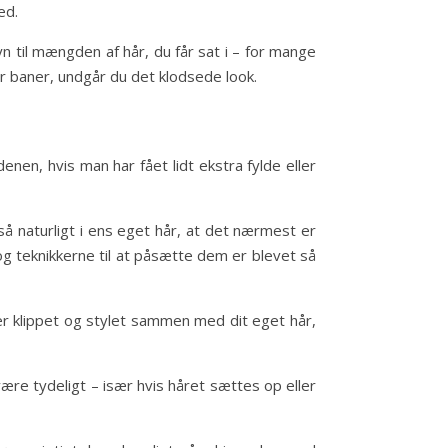
ed.
n til mængden af hår, du får sat i – for mange
r baner, undgår du det klodsede look.
enen, hvis man har fået lidt ekstra fylde eller
å naturligt i ens eget hår, at det nærmest er
 og teknikkerne til at påsætte dem er blevet så
er klippet og stylet sammen med dit eget hår,
være tydeligt – især hvis håret sættes op eller