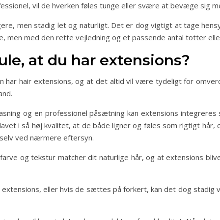
ofessionel, vil de hverken føles tunge eller svære at bevæge sig m
ere, men stadig let og naturligt. Det er dog vigtigt at tage hensy
e, men med den rette vejledning og et passende antal totter elle
ule, at du har extensions?
n har hair extensions, og at det altid vil være tydeligt for omverd
and.
pasning og en professionel påsætning kan extensions integreres s
avet i så høj kvalitet, at de både ligner og føles som rigtigt hår,
 selv ved nærmere eftersyn.
rve og tekstur matcher dit naturlige hår, og at extensions bliv
 extensions, eller hvis de sættes på forkert, kan det dog stadig 