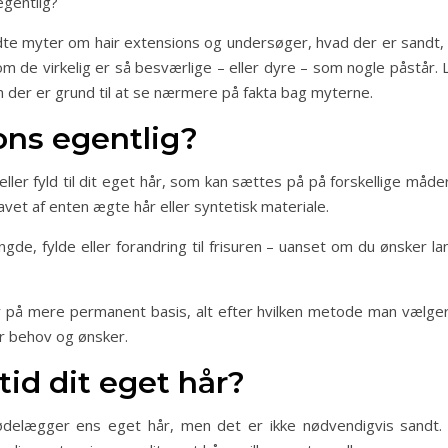
egentlig?
edte myter om hair extensions og undersøger, hvad der er sandt, 
 de virkelig er så besværlige – eller dyre – som nogle påstår. 
om der er grund til at se nærmere på fakta bag myterne.
ons egentlig?
 eller fyld til dit eget hår, som kan sættes på på forskellige måd
lavet af enten ægte hår eller syntetisk materiale.
e, fylde eller forandring til frisuren – uanset om du ønsker lan
r på mere permanent basis, alt efter hvilken metode man vælger. 
er behov og ønsker.
tid dit eget hår?
ødelægger ens eget hår, men det er ikke nødvendigvis sandt.