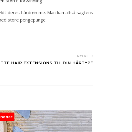
 en større forvandling.
fyldt deres hårdrømme. Man kan altså sagtens
m med store pengepunge.
NYERE
TTE HAIR EXTENSIONS TIL DIN HÅRTYPE
nnonce