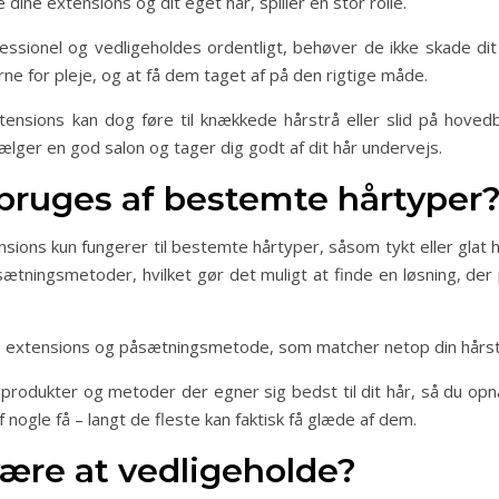
ne extensions og dit eget hår, spiller en stor rolle.
ssionel og vedligeholdes ordentligt, behøver de ikke skade dit n
rne for pleje, og at få dem taget af på den rigtige måde.
xtensions kan dog føre til knækkede hårstrå eller slid på hoved
ælger en god salon og tager dig godt af dit hår undervejs.
bruges af bestemte hårtyper
sions kun fungerer til bestemte hårtyper, såsom tykt eller glat h
sætningsmetoder, hvilket gør det muligt at finde en løsning, der 
pe extensions og påsætningsmetode, som matcher netop din hårst
ke produkter og metoder der egner sig bedst til dit hår, så du opn
 nogle få – langt de fleste kan faktisk få glæde af dem.
være at vedligeholde?