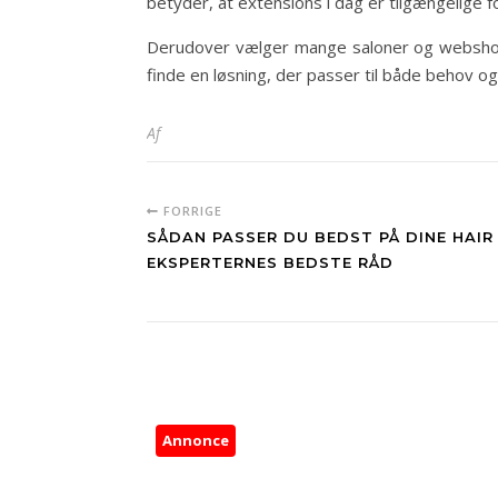
betyder, at extensions i dag er tilgængelige for
Derudover vælger mange saloner og webshops 
finde en løsning, der passer til både behov 
Af
FORRIGE
SÅDAN PASSER DU BEDST PÅ DINE HAIR
EKSPERTERNES BEDSTE RÅD
Annonce