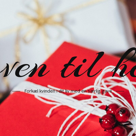
en til h
Forkæl kvinden i dit liv med en særlig gave