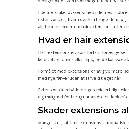
vedligeholde. Men hvor meget af det passer 
I denne artikel dykker vi ned i de mest udbr
extensions er, hvem der kan bruge dem, og om
alt, hvad du hører om hair extensions, eller 
Hvad er hair extensi
Hair extensions er, kort fortalt, forlængelser
løse totter, baner eller clips, og de kan være 
Formålet med extensions er at give mere længd
med nye farver uden at farve dit eget hår.
Extensions kan både bruges midlertidigt elle
dig mulighed for hurtigt at ændre dit look eft
Skader extensions al
Mange tror, at hair extensions automatisk 