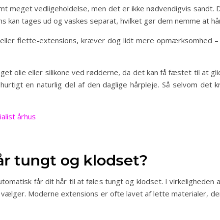
mt meget vedligeholdelse, men det er ikke nødvendigvis sandt. D
ions kan tages ud og vaskes separat, hvilket gør dem nemme at hå
eller flette-extensions, kræver dog lidt mere opmærksomhed – 
t olie eller silikone ved rødderne, da det kan få fæstet til at g
hurtigt en naturlig del af den daglige hårpleje. Så selvom det 
alist århus
år tungt og klodset?
omatisk får dit hår til at føles tungt og klodset. I virkeligheden
ger. Moderne extensions er ofte lavet af lette materialer, der e