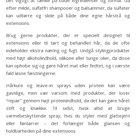
det vigtigt at tænke på både ingredienser og formål. Gå
efter milde, sulfatfri shampooer og balsammer, da sulfater
kan udtørre og slide på både dine egne hårstrå og
extensions.
Brug gerne produkter, der er specielt designet til
extensions eller til tørt og behandlet hår, da de ofte
indeholder ekstra næring og fugt. Undgå stylingprodukter
med højt alkoholindhold, silikone eller tunge olier, da disse
kan ophobe sig og gøre håret mat eller fedtet, og i værste
fald løsne fæstningerne.
Hårkure og leave-in sprays uden protein kan være
gavnlige, men vær varsom med produkter, der lover
“repair” gennem højt proteinindhold, da det kan gøre håret
stift og knække. Til sidst, husk altid at bruge
varmebeskyttende spray, hvis du styler med glattejern
eller føntørrer – det forlænger både glansen og
holdbarheden på dine extensions.