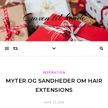
Gaven til hende
Forkæl kvinden i dit liv med en særlig gave
INSPIRATION
MYTER OG SANDHEDER OM HAIR
EXTENSIONS
marts 23, 2026