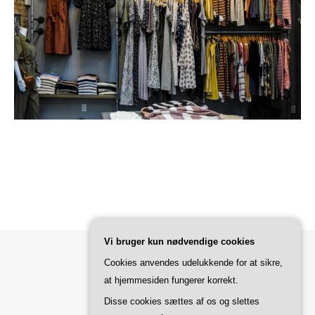
Vi bruger kun nødvendige cookies
Cookies anvendes udelukkende for at sikre,
Bard Tema af
WP Royal
.
at hjemmesiden fungerer korrekt.
Disse cookies sættes af os og slettes