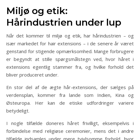
Miljø og etik:
Hårindustrien under lup
Når det kommer til miljø og etik, har hårindustrien – og
især markedet for hair extensions – i de senere år været
genstand for stigende opmærksomhed. Mange forbrugere
er begyndt at stille spørgsmålstegn ved, hvor håret i
extensions egentlig stammer fra, og hvilke forhold det
bliver produceret under.
En stor del af de ægte hår-extensions, der sælges på
verdensplan, kommer fra lande som Indien, Kina og
Østeuropa. Her kan de etiske udfordringer variere
betydeligt.
I nogle tilfælde doneres håret frivilligt, eksempelvis i
forbindelse med religiøse ceremonier, mens det i andre
tilfælde indsamles under mere tvivlsomme forhold, hvor