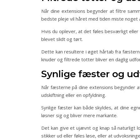
Når dine extensions begynder at filtre samme
bedste pleje vil håret med tiden miste noget 
Hvis du oplever, at det føles besværligt elle
blevet slidt og tørt.
Dette kan resultere i øget hårtab fra fæsterne
knuder og filtrede totter bliver en daglig udfo
Synlige fæster og u
Når fæsterne på dine extensions begynder at bl
udskiftning eller en opfyldning.
Synlige fæster kan både skyldes, at dine eg
løsner sig og bliver mere markante.
Det kan give et ujævnt og knap så naturligt 
stikker ud eller føles løse, eller at udvoksninge