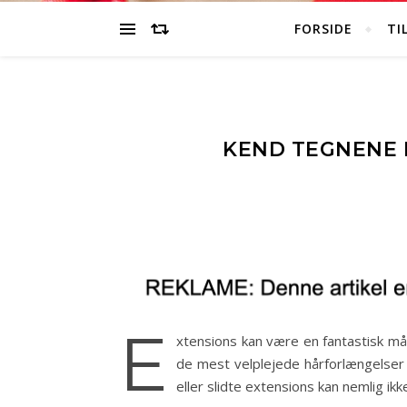
FORSIDE
TI
KEND TEGNENE P
E
xtensions kan være en fantastisk måd
de mest velplejede hårforlængelser b
eller slidte extensions kan nemlig i