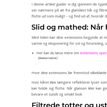
I denne artikel guider vi dig igennem de typi
ser nærmere på alt fra glansløst hår og filtr
flotte ud som muligt – og find ud af, hvornår 
Slid og mathed: Når 
Med tiden kan dine extensions begynde at mi
varme og eksponering for sol og forurening, s
Her kan du læse mere om
extensions speci
.
Hvor dine extensions før fremstod silkebløde 
Hvis håret ikke længere reflekterer lyset som
kan holde sig flotte. Når glansen ikke kan g
bevare et sundt og smukt look.
Filtrede totter og us