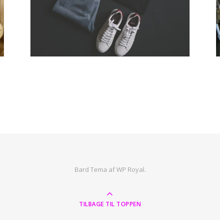
Bard Tema af
WP Royal
.
TILBAGE TIL TOPPEN