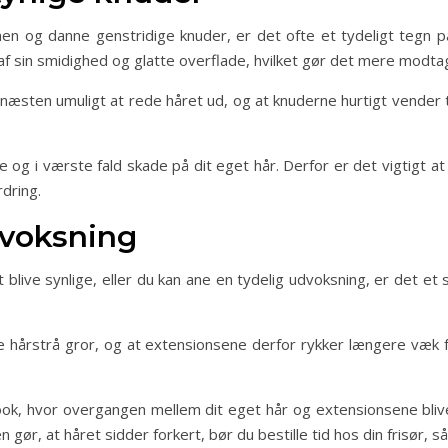
n og danne genstridige knuder, er det ofte et tydeligt tegn på
af sin smidighed og glatte overflade, hvilket gør det mere modtag
r næsten umuligt at rede håret ud, og at knuderne hurtigt vender t
 og i værste fald skade på dit eget hår. Derfor er det vigtigt at l
rdring.
dvoksning
ive synlige, eller du kan ane en tydelig udvoksning, er det et si
ne hårstrå gror, og at extensionsene derfor rykker længere væk 
look, hvor overgangen mellem dit eget hår og extensionsene bliv
n gør, at håret sidder forkert, bør du bestille tid hos din frisør, så