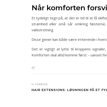
Når komforten forsvi
Et tydeligt tegn på, at det er tid til at få s
stramhed eller små sår omkring fæsterne, 
vækstretning.
Disse gener kan både være irriterende i hverda
Det er vigtigt at lytte til kroppens signale
Komforten skal altid komme først – uanset hvo
Af
FORRIGE
HAIR EXTENSIONS: LØSNINGEN PÅ ET F