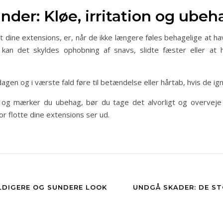
nder: Kløe, irritation og ubeh
kiftet dine extensions, er, når de ikke længere føles behagelige at
kan det skyldes ophobning af snavs, slidte fæster eller at 
gen og i værste fald føre til betændelse eller hårtab, hvis de ig
r, og mærker du ubehag, bør du tage det alvorligt og overveje a
r flotte dine extensions ser ud.
YLDIGERE OG SUNDERE LOOK
UNDGÅ SKADER: DE ST