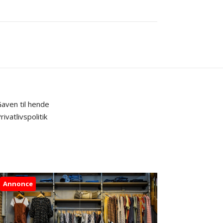
aven til hende
rivatlivspolitik
Annonce