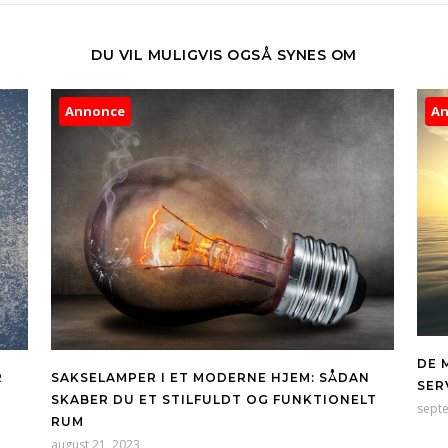
DU VIL MULIGVIS OGSÅ SYNES OM
Annonce
A
DE 
R
SAKSELAMPER I ET MODERNE HJEM: SÅDAN
SER
SKABER DU ET STILFULDT OG FUNKTIONELT
sept
RUM
august 21, 2023