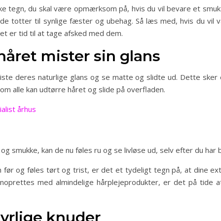
ske tegn, du skal være opmærksom på, hvis du vil bevare et smukt
ede totter til synlige fæster og ubehag. Så læs med, hvis du vil v
det er tid til at tage afsked med dem.
håret mister sin glans
ste deres naturlige glans og se matte og slidte ud. Dette sker 
om alle kan udtørre håret og slide på overfladen.
alist århus
og smukke, kan de nu føles ru og se livløse ud, selv efter du har 
 før og føles tørt og trist, er det et tydeligt tegn på, at dine 
enoprettes med almindelige hårplejeprodukter, er det på tide a
tyrlige knuder