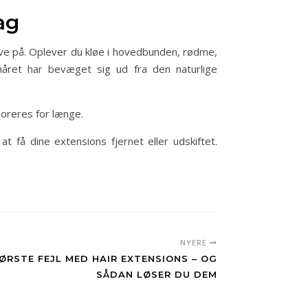
ag
 have på. Oplever du kløe i hovedbunden, rødme,
håret har bevæget sig ud fra den naturlige
noreres for længe.
t få dine extensions fjernet eller udskiftet.
NYERE
ØRSTE FEJL MED HAIR EXTENSIONS – OG
SÅDAN LØSER DU DEM