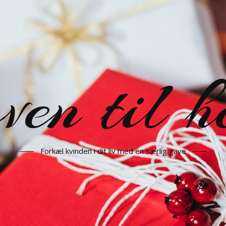
en til h
Forkæl kvinden i dit liv med en særlig gave