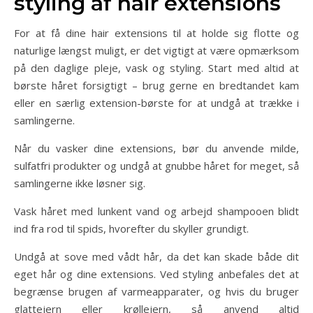
styling af hair extensions
For at få dine hair extensions til at holde sig flotte og
naturlige længst muligt, er det vigtigt at være opmærksom
på den daglige pleje, vask og styling. Start med altid at
børste håret forsigtigt – brug gerne en bredtandet kam
eller en særlig extension-børste for at undgå at trække i
samlingerne.
Når du vasker dine extensions, bør du anvende milde,
sulfatfri produkter og undgå at gnubbe håret for meget, så
samlingerne ikke løsner sig.
Vask håret med lunkent vand og arbejd shampooen blidt
ind fra rod til spids, hvorefter du skyller grundigt.
Undgå at sove med vådt hår, da det kan skade både dit
eget hår og dine extensions. Ved styling anbefales det at
begrænse brugen af varmeapparater, og hvis du bruger
glattejern eller krøllejern, så anvend altid