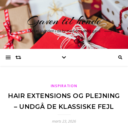
Gaven til hende
Forkæl kvinden i dit liv med en særlig gave
INSPIRATION
HAIR EXTENSIONS OG PLEJNING
– UNDGÅ DE KLASSISKE FEJL
marts 23, 2026