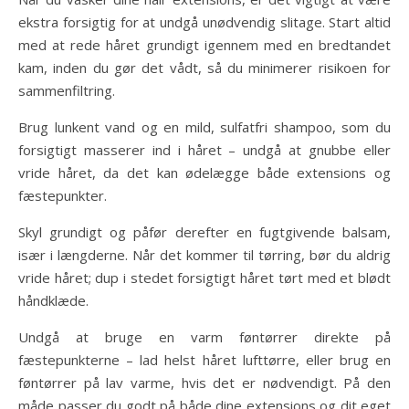
ekstra forsigtig for at undgå unødvendig slitage. Start altid
med at rede håret grundigt igennem med en bredtandet
kam, inden du gør det vådt, så du minimerer risikoen for
sammenfiltring.
Brug lunkent vand og en mild, sulfatfri shampoo, som du
forsigtigt masserer ind i håret – undgå at gnubbe eller
vride håret, da det kan ødelægge både extensions og
fæstepunkter.
Skyl grundigt og påfør derefter en fugtgivende balsam,
især i længderne. Når det kommer til tørring, bør du aldrig
vride håret; dup i stedet forsigtigt håret tørt med et blødt
håndklæde.
Undgå at bruge en varm føntørrer direkte på
fæstepunkterne – lad helst håret lufttørre, eller brug en
føntørrer på lav varme, hvis det er nødvendigt. På den
måde passer du godt på både dine extensions og dit eget