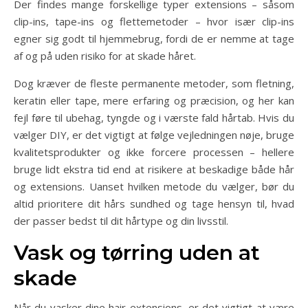
Der findes mange forskellige typer extensions – såsom
clip-ins, tape-ins og flettemetoder – hvor især clip-ins
egner sig godt til hjemmebrug, fordi de er nemme at tage
af og på uden risiko for at skade håret.
Dog kræver de fleste permanente metoder, som fletning,
keratin eller tape, mere erfaring og præcision, og her kan
fejl føre til ubehag, tyngde og i værste fald hårtab. Hvis du
vælger DIY, er det vigtigt at følge vejledningen nøje, bruge
kvalitetsprodukter og ikke forcere processen – hellere
bruge lidt ekstra tid end at risikere at beskadige både hår
og extensions. Uanset hvilken metode du vælger, bør du
altid prioritere dit hårs sundhed og tage hensyn til, hvad
der passer bedst til dit hårtype og din livsstil.
Vask og tørring uden at
skade
Når du vasker dine hair extensions, er det vigtigt at være