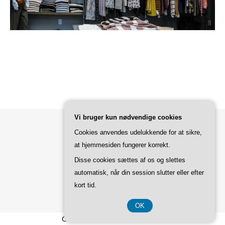
Vi bruger kun nødvendige cookies
Cookies anvendes udelukkende for at sikre,
Bard Tema af
WP Royal
.
at hjemmesiden fungerer korrekt.
Disse cookies sættes af os og slettes
automatisk, når din session slutter eller efter
TILBAGE TIL TOPPEN
kort tid.
OK
CVR-Nummer DK37 40 77 39