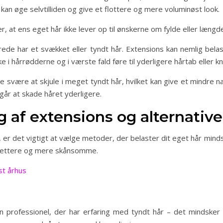
 kan øge selvtilliden og give et flottere og mere voluminøst look.
r, at ens eget hår ikke lever op til ønskerne om fylde eller længd
ede har et svækket eller tyndt hår. Extensions kan nemlig belas
e i hårrødderne og i værste fald føre til yderligere hårtab eller 
svære at skjule i meget tyndt hår, hvilket kan give et mindre natu
r at skade håret yderligere.
g af extensions og alternative
er det vigtigt at vælge metoder, der belaster dit eget hår mindst
er lettere og mere skånsomme.
st århus
 en professionel, der har erfaring med tyndt hår – det mindske