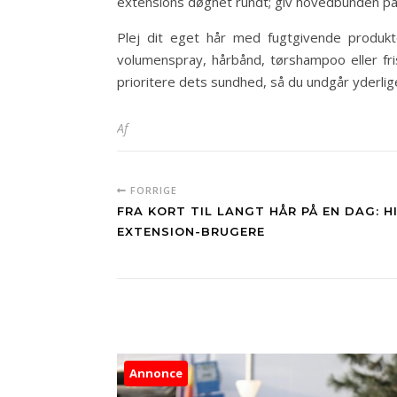
extensions døgnet rundt; giv hovedbunden pau
Plej dit eget hår med fugtgivende produkte
volumenspray, hårbånd, tørshampoo eller frisu
prioritere dets sundhed, så du undgår yderlig
Af
FORRIGE
FRA KORT TIL LANGT HÅR PÅ EN DAG: H
EXTENSION-BRUGERE
Annonce