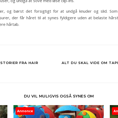
ser, og undgå at sove med løse clip-ins.
r, og børst det forsigtigt for at undgå knuder og slid. Som 
rer, der får håret til at synes fyldigere uden at belaste hårstr
ere hårtab.
ISTORIER FRA HAIR
ALT DU SKAL VIDE OM TAP
DU VIL MULIGVIS OGSÅ SYNES OM
Annonce
A