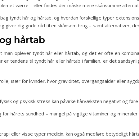
blemet værre – eller findes der måske mere skånsomme alternat
ger bag tyndt hår og hårtab, og hvordan forskellige typer extensio
og giver dig gode råd til en skånsom brug – samt alternativer, de
 og hårtab
t man oplever tyndt hår eller hårtab, og det er ofte en kombinatio
er tendens til tyndt hår eller hårtab i familien, er det sandsynli
 rolle, især for kvinder, hvor graviditet, overgangsalder eller 
ysisk og psykisk stress kan påvirke hårvæksten negativt og føre t
for hårets sundhed – mangel på vigtige vitaminer og mineraler so
pi eller visse typer medicin, kan også medføre betydeligt hårta