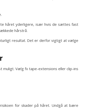
e.
te håret yderligere, især hvis de sættes fast
knækkede hårstrå.
rligt resultat. Det er derfor vigtigt at vælge
r
 muligt. Vælg fx tape-extensions eller clip-ins
r risikoen for skader på håret. Undgå at bære