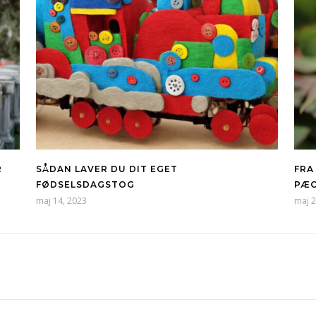
R
SÅDAN LAVER DU DIT EGET
FRA
FØDSELSDAGSTOG
PÆO
maj 14, 2023
maj 2