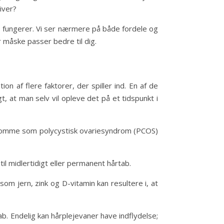
iver?
ns fungerer. Vi ser nærmere på både fordele og
r måske passer bedre til dig.
n af flere faktorer, der spiller ind. En af de
gt, at man selv vil opleve det på et tidspunkt i
sygdomme som polycystisk ovariesyndrom (PCOS)
il midlertidigt eller permanent hårtab.
m jern, zink og D-vitamin kan resultere i, at
b. Endelig kan hårplejevaner have indflydelse;