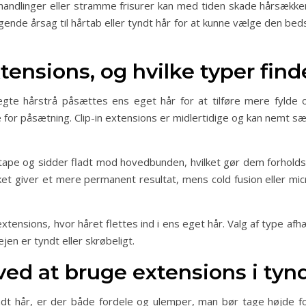
ndlinger eller stramme frisurer kan med tiden skade hårsækkene
iggende årsag til hårtab eller tyndt hår for at kunne vælge den be
ensions, og hvilke typer find
ægte hårstrå påsættes ens eget hår for at tilføre mere fylde o
or påsætning. Clip-in extensions er midlertidige og kan nemt sæ
ape og sidder fladt mod hovedbunden, hvilket gør dem forholdsv
ket giver et mere permanent resultat, mens cold fusion eller mi
extensions, hvor håret flettes ind i ens eget hår. Valg af type 
jen er tyndt eller skrøbeligt.
ed at bruge extensions i tyn
dt hår, er der både fordele og ulemper, man bør tage højde for