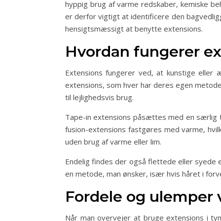
hyppig brug af varme redskaber, kemiske beha
er derfor vigtigt at identificere den bagvedl
hensigtsmæssigt at benytte extensions.
Hvordan fungerer ext
Extensions fungerer ved, at kunstige eller 
extensions, som hver har deres egen metode f
til lejlighedsvis brug.
Tape-in extensions påsættes med en særlig t
fusion-extensions fastgøres med varme, hvil
uden brug af varme eller lim.
Endelig findes der også flettede eller syede 
en metode, man ønsker, især hvis håret i forve
Fordele og ulemper v
Når man overvejer at bruge extensions i tyn