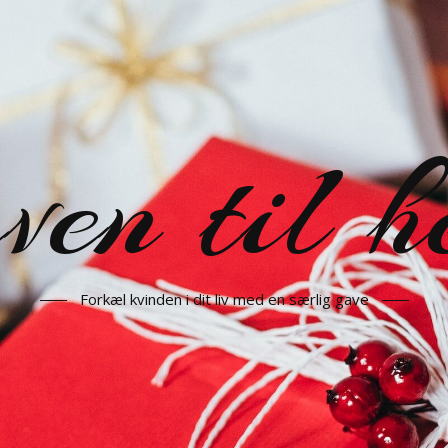
en til h
Forkæl kvinden i dit liv med en særlig gave