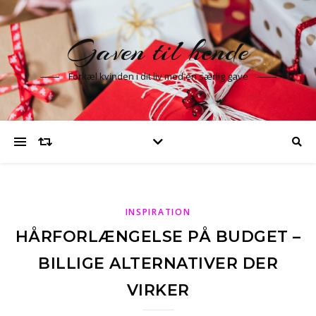
Gaven til hende
Forkæl kvinden i dit liv med en særlig gave
INSPIRATION
HÅRFORLÆNGELSE PÅ BUDGET –
BILLIGE ALTERNATIVER DER
VIRKER