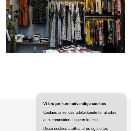
Vi bruger kun nødvendige cookies
Cookies anvendes udelukkende for at sikre,
Bard Tema af
WP Royal
.
at hjemmesiden fungerer korrekt.
Disse cookies sættes af os og slettes