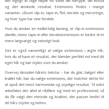
det vigtigt at tage højde for både din hårtype, din livsstil
og det ønskede resultat. Extensions findes i mange
varianter, såsom clip-in, tape-in, flet, keratin og microringe,
og hver type har sine fordele.
Hvis du ønsker en midlertidig løsning, er clip-in extensions
ideelle, mens tape-in eller keratinextensions er bedre til et
mere langvarigt og naturligt look.
Det er også væsentligt at vælge extensions i ægte hår,
hvis du vil have et resultat, der blender perfekt ind med dit
eget hår og kan styles som du ønsker.
Overvej desuden hårets tekstur – har du glat, bølget eller
krøllet hår, bør du vælge extensions, der matcher dette for
at opnå det mest harmoniske og usynlige resultat. Til sidst
anbefales det altid at rådføre sig med en professionel, så
du får valgt den metode og kvalitet, der passer bedst til
dit hårs styrke og behov.