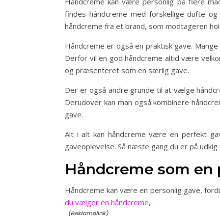
Håndcreme kan være personlig på flere måd
findes håndcreme med forskellige dufte og
håndcreme fra et brand, som modtageren holder
Håndcreme er også en praktisk gave. Mange k
Derfor vil en god håndcreme altid være velk
og præsenteret som en særlig gave.
Der er også andre grunde til at vælge håndc
Derudover kan man også kombinere håndcremen
gave.
Alt i alt kan håndcreme være en perfekt ga
gaveoplevelse. Så næste gang du er på udkig e
Håndcreme som en p
Håndcreme kan være en personlig gave, fordi
du vælger en håndcreme,