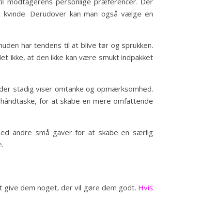
il modtagerens personlige præferencer. Der
te kvinde. Derudover kan man også vælge en
en har tendens til at blive tør og sprukken.
t ikke, at den ikke kan være smukt indpakket
e, der stadig viser omtanke og opmærksomhed.
e håndtaske, for at skabe en mere omfattende
 med andre små gaver for at skabe en særlig
e.
t give dem noget, der vil gøre dem godt.
Hvis