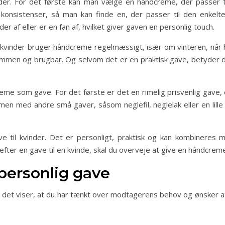
er. For det første kan man vælge en håndcreme, der passer t
 konsistenser, så man kan finde en, der passer til den enkel
 af eller er en fan af, hvilket giver gaven en personlig touch.
vinder bruger håndcreme regelmæssigt, især om vinteren, når hud
ommen og brugbar. Og selvom det er en praktisk gave, betyder de
reme som gave. For det første er det en rimelig prisvenlig gav
 med andre små gaver, såsom neglefil, neglelak eller en lill
ve til kvinder. Det er personligt, praktisk og kan kombineres
fter en gave til en kvinde, skal du overveje at give en håndcrem
ersonlig gave
 det viser, at du har tænkt over modtagerens behov og ønsker a