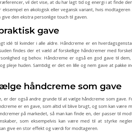
ferencer, vil det vise, at du har lagt tid og energi i at finde d
eksempel en økologisk eller vegansk variant, hvis modtageren 
å give den ekstra personlige touch til gaven.
raktisk gave
 idé til kvinder i alle aldre. Håndcreme er en hverdagsgensta
esuden findes der et væld af forskellige håndcremer med forskel
sonlighed og behov. Håndcreme er også en god gave til dem, d
og pleje huden. Samtidig er det en lille og nem gave at pakke in
 vælge håndcreme som gave
, er der også andre grunde til at vælge håndcreme som gave. Fo
ndcreme er en gave, som altid vil blive brugt, og som kan være me
 håndcremer på markedet, så man kan finde en, der passer til 
genskaber, som eksempelvis kan være med til at styrke negle
 kan give en stor effekt og værdi for modtageren.