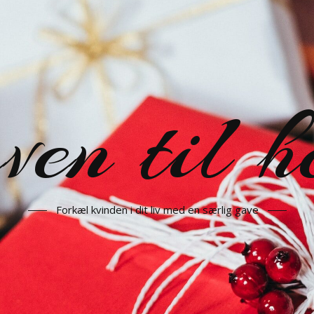
en til h
Forkæl kvinden i dit liv med en særlig gave