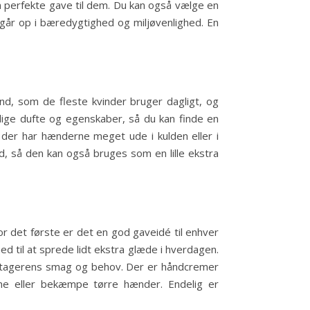
en perfekte gave til dem. Du kan også vælge en
går op i bæredygtighed og miljøvenlighed. En
nd, som de fleste kvinder bruger dagligt, og
lige dufte og egenskaber, så du kan finde en
er har hænderne meget ude i kulden eller i
d, så den kan også bruges som en lille ekstra
r det første er det en god gaveidé til enhver
d til at sprede lidt ekstra glæde i hverdagen.
modtagerens smag og behov. Der er håndcremer
ne eller bekæmpe tørre hænder. Endelig er