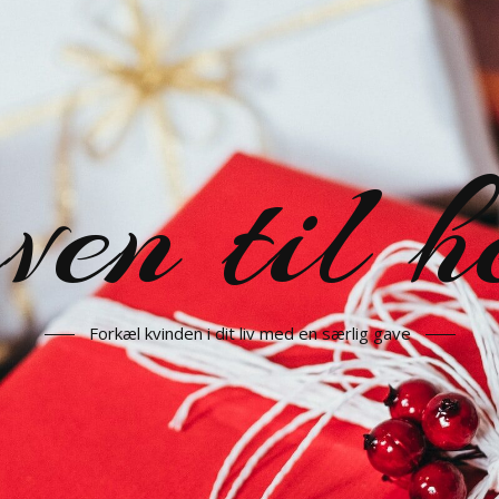
en til h
Forkæl kvinden i dit liv med en særlig gave