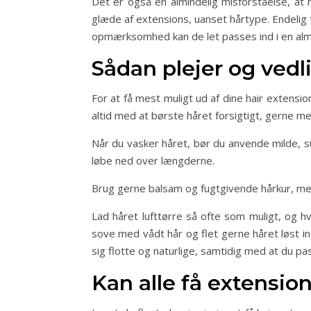
Det er også en almindelig misforståelse, at 
glæde af extensions, uanset hårtype. Endelig
opmærksomhed kan de let passes ind i en almi
Sådan plejer og vedl
For at få mest muligt ud af dine hair extensio
altid med at børste håret forsigtigt, gerne 
Når du vasker håret, bør du anvende milde, s
løbe ned over længderne.
Brug gerne balsam og fugtgivende hårkur, men
Lad håret lufttørre så ofte som muligt, og 
sove med vådt hår og flet gerne håret løst ind
sig flotte og naturlige, samtidig med at du pa
Kan alle få extensio