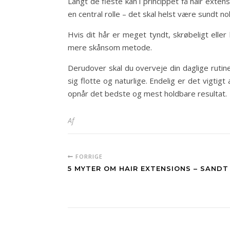
Langt de fleste kan i princippet få hair extens
en central rolle – det skal helst være sundt n
Hvis dit hår er meget tyndt, skrøbeligt elle
mere skånsom metode.
Derudover skal du overveje din daglige rutine
sig flotte og naturlige. Endelig er det vigti
opnår det bedste og mest holdbare resultat.
Af
FORRIGE
5 MYTER OM HAIR EXTENSIONS – SANDT