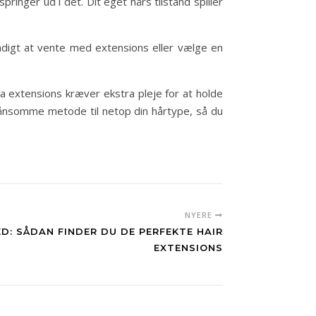
pringer ud i det. Dit eget hårs tilstand spiller
endigt at vente med extensions eller vælge en
da extensions kræver ekstra pleje for at holde
 skånsomme metode til netop din hårtype, så du
NYERE
ED: SÅDAN FINDER DU DE PERFEKTE HAIR
EXTENSIONS