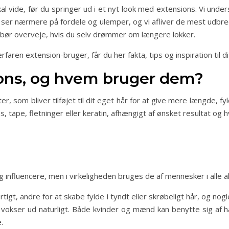
skal vide, før du springer ud i et nyt look med extensions. Vi und
Vi ser nærmere på fordele og ulemper, og vi afliver de mest udbr
u bør overveje, hvis du selv drømmer om længere lokker.
aren extension-bruger, får du her fakta, tips og inspiration til d
ions, og hvem bruger dem?
r, som bliver tilføjet til dit eget hår for at give mere længde, f
s, tape, fletninger eller keratin, afhængigt af ønsket resultat og
nfluencere, men i virkeligheden bruges de af mennesker i alle al
rtigt, andre for at skabe fylde i tyndt eller skrøbeligt hår, og 
t vokser ud naturligt. Både kvinder og mænd kan benytte sig af 
.