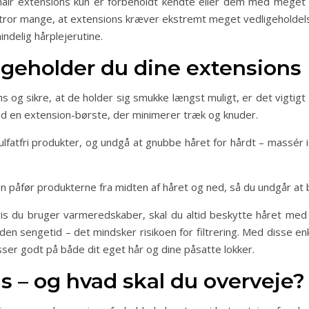
hair extensions kun er forbeholdt kendte eller dem med meget t
 tror mange, at extensions kræver ekstremt meget vedligeholdel
ndelig hårplejerutine.
igeholder du dine extensions
ns og sikre, at de holder sig smukke længst muligt, er det vigtig
med en extension-børste, der minimerer træk og knuder.
ulfatfri produkter, og undgå at gnubbe håret for hårdt – massé
 påfør produkterne fra midten af håret og ned, så du undgår at 
hvis du bruger varmeredskaber, skal du altid beskytte håret 
en sengetid – det mindsker risikoen for filtrering. Med disse enk
sser godt på både dit eget hår og dine påsatte lokker.
ns – og hvad skal du overveje?