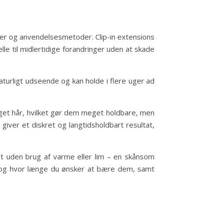
ber og anvendelsesmetoder. Clip-in extensions
lle til midlertidige forandringer uden at skade
turligt udseende og kan holde i flere uger ad
eget hår, hvilket gør dem meget holdbare, men
giver et diskret og langtidsholdbart resultat,
ret uden brug af varme eller lim – en skånsom
t og hvor længe du ønsker at bære dem, samt