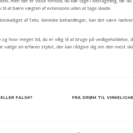
ions, men der er visse forhold, du bør tage i betragtning, før du s
ok til at bære vægten af extensions uden at tage skade.
r beskadiget af f.eks. kemiske behandlinger, kan det være nødv
 og hvor meget tid, du er villig til at bruge på vedligeholdelse, 
gt at vælge en erfaren stylist, der kan rådgive dig om den mest
 ELLER FALSK?
FRA DRØM TIL VIRKELIGH