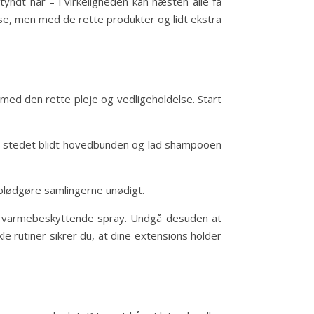
yndt hår – i virkeligheden kan næsten alle få
se, men med de rette produkter og lidt ekstra
t med den rette pleje og vedligeholdelse. Start
r i stedet blidt hovedbunden og lad shampooen
blødgøre samlingerne unødigt.
med varmebeskyttende spray. Undgå desuden at
le rutiner sikrer du, at dine extensions holder