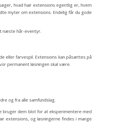
ersøger, hvad hair extensions egentlig er, hvem
edte myter om extensions. Endelig får du gode
it næste hår-eventyr.
ylde eller farvespil. Extensions kan påsættes på
 hvor permanent løsningen skal være.
dre og fra alle samfundslag.
nogle bruger dem blot for at eksperimentere med
hair extensions, og løsningerne findes i mange