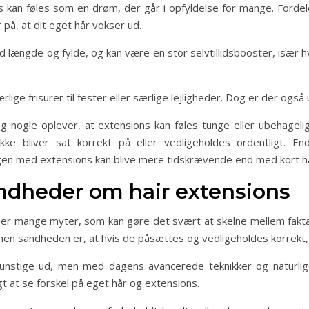
s kan føles som en drøm, der går i opfyldelse for mange. Fordele
 på, at dit eget hår vokser ud.
længde og fylde, og kan være en stor selvtillidsbooster, især hvi
lige frisurer til fester eller særlige lejligheder. Dog er der også
nogle oplever, at extensions kan føles tunge eller ubehagelige 
s ikke bliver sat korrekt på eller vedligeholdes ordentligt. 
gen med extensions kan blive mere tidskrævende end med kort h
ndheder om hair extensions
 der mange myter, som kan gøre det svært at skelne mellem fakta
 men sandheden er, at hvis de påsættes og vedligeholdes korrekt,
kunstige ud, men med dagens avancerede teknikker og naturlige
gt at se forskel på eget hår og extensions.