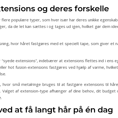
tensions og deres forskelle
er flere populære typer, som hver især har deres unikke egenska
er, da de let kan sættes i og tages ud igen, hvilket gør dem idee
ing, hvor håret fastgøres med et specielt tape, som giver et na
“syede extensions”, indebærer at extensions flettes ind i ens 
ler hot fusion-extensions fastgøres ved hjælp af varme, hvilket 
lse.
e, hvor små metalringe bruges til at fastgøre extensions til hå
. Valget af extension-type afhænger af dine behov, dit budge
e.
ed at få langt hår på én dag