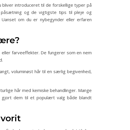
liver introduceret til de forskellige typer på
åsætning og de vigtigste tips til pleje og
jl. Uanset om du er nybegynder eller erfaren
lære?
e eller farveeffekter. De fungerer som en nem
d.
ngt, voluminøst hår til en særlig begivenhed,
aturlige hår med kemiske behandlinger. Mange
r gjort dem til et populært valg både blandt
vorit