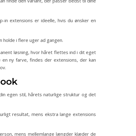
an finde den variant, der passer bedst til dine
p-in extensions er ideelle, hvis du ønsker en
n holde i flere uger ad gangen.
ent løsning, hvor håret flettes ind i dit eget
 en ny farve, findes der extensions, der kan
ov.
look
in egen stil, hårets naturlige struktur og det
urligt resultat, mens ekstra lange extensions
 person, mens mellemlange længder klæder de