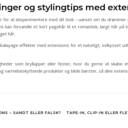
linger og stylingtips med ext
er for at eksperimentere med dit look – uanset om du drømmer o
ons kan forvandle et kort pagehår til et romantisk, langt hår p
eget hår.
r balayage-effekter med extensions for et naturligt, solkysset udtr
igheder som bryllupper eller fester, hvor du gerne vil skabe e
ug varmebeskyttende produkter og blide børster, så dine extensi
ONS – SANDT ELLER FALSK?
TAPE-IN, CLIP-IN ELLER FL