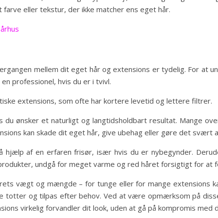
t farve eller tekstur, der ikke matcher ens eget hår.
 århus
overgangen mellem dit eget hår og extensions er tydelig. For at 
n professionel, hvis du er i tvivl.
etiske extensions, som ofte har kortere levetid og lettere filtrer.
is du ønsker et naturligt og langtidsholdbart resultat. Mange o
sions kan skade dit eget hår, give ubehag eller gøre det svært at
 få hjælp af en erfaren frisør, især hvis du er nybegynder. Derud
rodukter, undgå for meget varme og red håret forsigtigt for at f
rets vægt og mængde – for tunge eller for mange extensions k
ere totter og tilpas efter behov. Ved at være opmærksom på diss
nsions virkelig forvandler dit look, uden at gå på kompromis med 