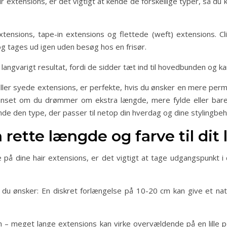
r extensions, er det vigtigt at kende de forskellige typer, så du k
xtensions, tape-in extensions og flettede (weft) extensions. Cli
 og tages ud igen uden besøg hos en frisør.
langvarigt resultat, fordi de sidder tæt ind til hovedbunden og ka
er syede extensions, er perfekte, hvis du ønsker en mere perman
 Uanset om du drømmer om ekstra længde, mere fylde eller bare
inde den type, der passer til netop din hverdag og dine stylingbeh
rette længde og farve til dit 
å dine hair extensions, er det vigtigt at tage udgangspunkt i d
 du ønsker: En diskret forlængelse på 10-20 cm kan give et nat
 – meget lange extensions kan virke overvældende på en lille