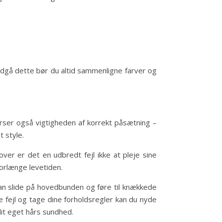
undgå dette bør du altid sammenligne farver og
verser også vigtigheden af korrekt påsætning –
 style.
over er det en udbredt fejl ikke at pleje sine
orlænge levetiden.
an slide på hovedbunden og føre til knækkede
e fejl og tage dine forholdsregler kan du nyde
dit eget hårs sundhed.