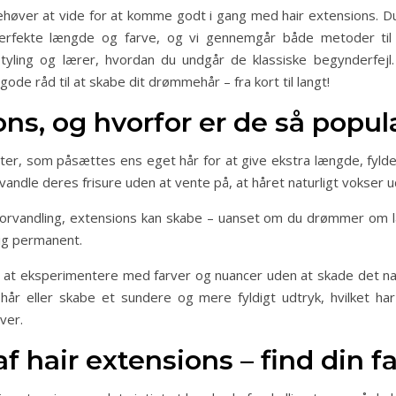
behøver at vide for at komme godt i gang med hair extensions. Du b
erfekte længde og farve, og vi gennemgår både metoder til p
l styling og lærer, hvordan du undgår de klassiske begynderfe
ode råd til at skabe dit drømmehår – fra kort til langt!
ons, og hvorfor er de så popu
tter, som påsættes ens eget hår for at give ekstra længde, fyld
rvandle deres frisure uden at vente på, at håret naturligt vokser u
 forvandling, extensions kan skabe – uanset om du drømmer om la
dig permanent.
r at eksperimentere med farver og nuancer uden at skade det n
hår eller skabe et sundere og mere fyldigt udtryk, hvilket ha
ver.
af hair extensions – find din fa