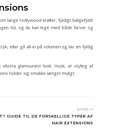
ensions
m lange Hollywood-krøller, fyldigt bølgefyldt
å ingen tid, og du kan lege med både farver og
yk, eller gå all-in på volumen og lav en fyldig
t ekstra glamourøst look. Husk, at styling af
ons holder sig smukke længst muligt.
NYERE
ET? GUIDE TIL DE FORSKELLIGE TYPER AF
HAIR EXTENSIONS