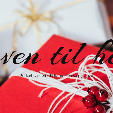
en til h
Forkæl kvinden i dit liv med en særlig gave