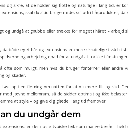
ns og sikre, at de holder sig flotte og naturlige i lang tid, er k
extensions, skal du altid bruge milde, sulfatfri hårprodukter, da
tigt og undgå at gnubbe eller trække for meget i håret – arbejd
, da både eget hår og extensions er mere skrøbelige i våd tilst
 spidserne og arbejd dig opad for at undgå at trække i fæstninger
 så ofte som muligt, men hvis du bruger føntørrer eller andre v
ng og skader.
løst op i en fletning om natten for at minimere filt og slid. D
ør med jævne mellemrum, så de sidder optimalt og ikke belaster 
emme at style – og give dig glæde i lang tid fremover.
rdan du undgår dem
ed extensions, er der nogle typiske fejl, som mange begår – held