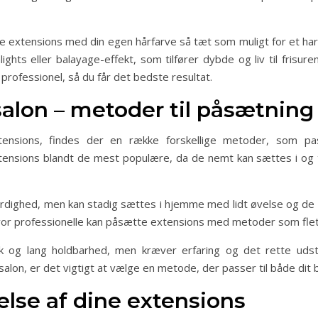
e extensions med din egen hårfarve så tæt som muligt for et har
ights eller balayage-effekt, som tilfører dybde og liv til frisure
 professionel, så du får det bedste resultat.
alon – metoder til påsætning
tensions, findes der en række forskellige metoder, som pa
xtensions blandt de mest populære, da de nemt kan sættes i og ta
rdighed, men kan stadig sættes i hjemme med lidt øvelse og de 
or professionelle kan påsætte extensions med metoder som fletni
ook og lang holdbarhed, men kræver erfaring og det rette ud
salon, er det vigtigt at vælge en metode, der passer til både dit
else af dine extensions