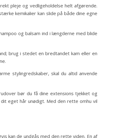
orrekt pleje og vedligeholdelse helt afgørende.
 stærke kemikalier kan slide på både dine egne
 shampoo og balsam ind i længderne med blide
and; brug i stedet en bredtandet kam eller en
ne.
arme stylingredskaber, skal du altid anvende
erudover bør du få dine extensions tjekket og
dit eget hår unødigt. Med den rette omhu vil
igvis kan de undgås med den rette viden. En af