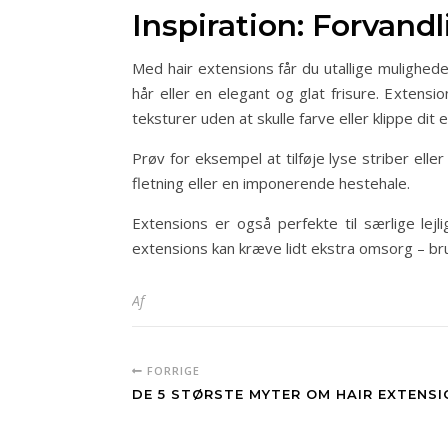
Inspiration: Forvand
Med hair extensions får du utallige mulighed
hår eller en elegant og glat frisure. Extensi
teksturer uden at skulle farve eller klippe dit 
Prøv for eksempel at tilføje lyse striber elle
fletning eller en imponerende hestehale.
Extensions er også perfekte til særlige lejl
extensions kan kræve lidt ekstra omsorg – br
Af
FORRIGE
DE 5 STØRSTE MYTER OM HAIR EXTENSI