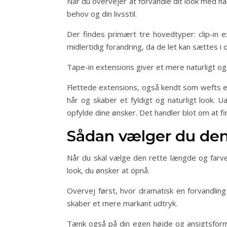
Når du overvejer at forvandle dit look med hai
behov og din livsstil.
Der findes primært tre hovedtyper: clip-in e
midlertidig forandring, da de let kan sættes i
Tape-in extensions giver et mere naturligt og 
Flettede extensions, også kendt som wefts ell
hår og skaber et fyldigt og naturligt look.
opfylde dine ønsker. Det handler blot om at f
Sådan vælger du den 
Når du skal vælge den rette længde og farve p
look, du ønsker at opnå.
Overvej først, hvor dramatisk en forvandling
skaber et mere markant udtryk.
Tænk også på din egen højde og ansigtsform