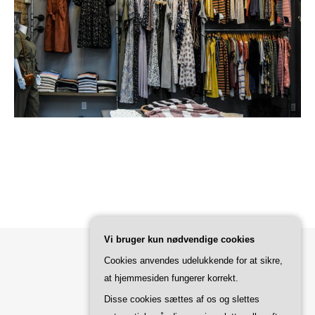
Vi bruger kun nødvendige cookies
Cookies anvendes udelukkende for at sikre,
Bard Tema af
WP Royal
.
at hjemmesiden fungerer korrekt.
Disse cookies sættes af os og slettes