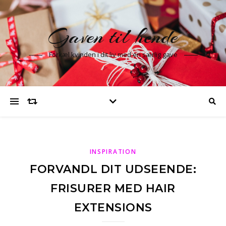
Gaven til hende
Forkæl kvinden i dit liv med en særlig gave
INSPIRATION
FORVANDL DIT UDSEENDE:
FRISURER MED HAIR
EXTENSIONS