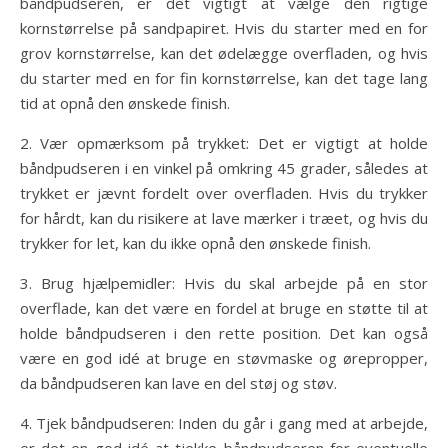
båndpudseren, er det vigtigt at vælge den rigtige
kornstørrelse på sandpapiret. Hvis du starter med en for
grov kornstørrelse, kan det ødelægge overfladen, og hvis
du starter med en for fin kornstørrelse, kan det tage lang
tid at opnå den ønskede finish.
2. Vær opmærksom på trykket: Det er vigtigt at holde
båndpudseren i en vinkel på omkring 45 grader, således at
trykket er jævnt fordelt over overfladen. Hvis du trykker
for hårdt, kan du risikere at lave mærker i træet, og hvis du
trykker for let, kan du ikke opnå den ønskede finish.
3. Brug hjælpemidler: Hvis du skal arbejde på en stor
overflade, kan det være en fordel at bruge en støtte til at
holde båndpudseren i den rette position. Det kan også
være en god idé at bruge en støvmaske og ørepropper,
da båndpudseren kan lave en del støj og støv.
4. Tjek båndpudseren: Inden du går i gang med at arbejde,
er det en god idé at tjekke båndpudseren for eventuelle