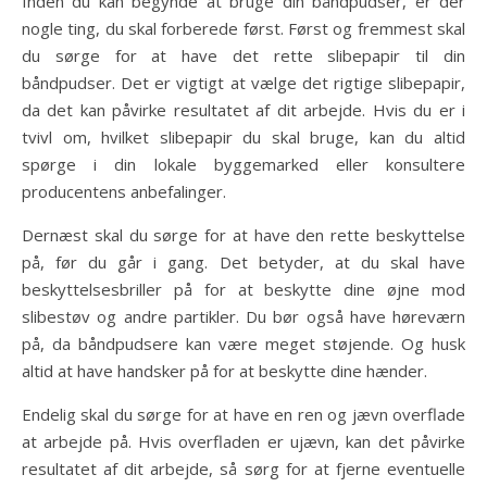
Inden du kan begynde at bruge din båndpudser, er der
nogle ting, du skal forberede først. Først og fremmest skal
du sørge for at have det rette slibepapir til din
båndpudser. Det er vigtigt at vælge det rigtige slibepapir,
da det kan påvirke resultatet af dit arbejde. Hvis du er i
tvivl om, hvilket slibepapir du skal bruge, kan du altid
spørge i din lokale byggemarked eller konsultere
producentens anbefalinger.
Dernæst skal du sørge for at have den rette beskyttelse
på, før du går i gang. Det betyder, at du skal have
beskyttelsesbriller på for at beskytte dine øjne mod
slibestøv og andre partikler. Du bør også have høreværn
på, da båndpudsere kan være meget støjende. Og husk
altid at have handsker på for at beskytte dine hænder.
Endelig skal du sørge for at have en ren og jævn overflade
at arbejde på. Hvis overfladen er ujævn, kan det påvirke
resultatet af dit arbejde, så sørg for at fjerne eventuelle