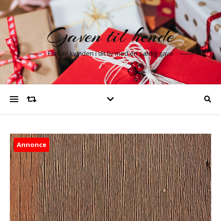
Gaven til hende
Forkæl kvinden i dit liv med en særlig gave
Annonce