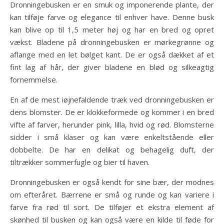
Dronningebusken er en smuk og imponerende plante, der
kan tilføje farve og elegance til enhver have. Denne busk
kan blive op til 1,5 meter høj og har en bred og opret
vækst. Bladene på dronningebusken er mørkegrønne og
aflange med en let bølget kant. De er også dækket af et
fint lag af hår, der giver bladene en blød og silkeagtig
fornemmelse.
En af de mest iøjnefaldende træk ved dronningebusken er
dens blomster. De er klokkeformede og kommer i en bred
vifte af farver, herunder pink, lilla, hvid og rød. Blomsterne
sidder i små klaser og kan være enkeltstående eller
dobbelte. De har en delikat og behagelig duft, der
tiltrækker sommerfugle og bier til haven.
Dronningebusken er også kendt for sine bær, der modnes
om efteråret. Bærrene er små og runde og kan variere i
farve fra rød til sort. De tilføjer et ekstra element af
skønhed til busken og kan også være en kilde til føde for