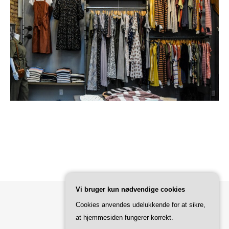
Vi bruger kun nødvendige cookies
Cookies anvendes udelukkende for at sikre,
Bard Tema af
WP Royal
.
at hjemmesiden fungerer korrekt.