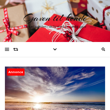
Gaven til hende
Forkæl kvinden i dit liv med en særlig gave
Annonce