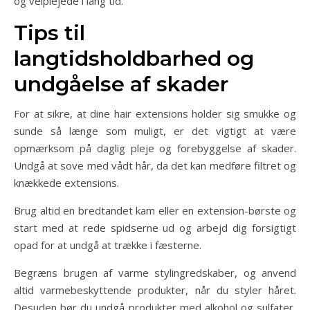
og velplejede i lang tid.
Tips til
langtidsholdbarhed og
undgåelse af skader
For at sikre, at dine hair extensions holder sig smukke og
sunde så længe som muligt, er det vigtigt at være
opmærksom på daglig pleje og forebyggelse af skader.
Undgå at sove med vådt hår, da det kan medføre filtret og
knækkede extensions.
Brug altid en bredtandet kam eller en extension-børste og
start med at rede spidserne ud og arbejd dig forsigtigt
opad for at undgå at trække i fæsterne.
Begræns brugen af varme stylingredskaber, og anvend
altid varmebeskyttende produkter, når du styler håret.
Desuden bør du undgå produkter med alkohol og sulfater,