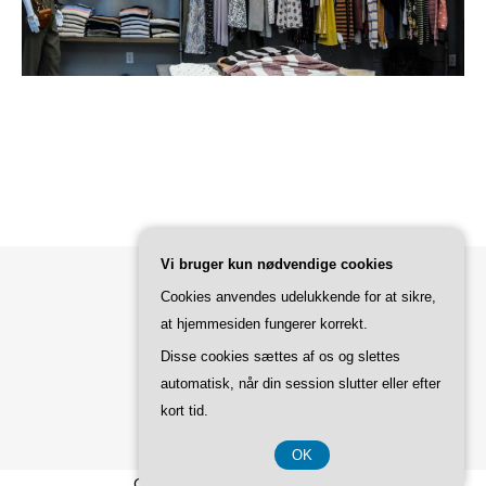
Vi bruger kun nødvendige cookies
Cookies anvendes udelukkende for at sikre,
Bard Tema af
WP Royal
.
at hjemmesiden fungerer korrekt.
Disse cookies sættes af os og slettes
automatisk, når din session slutter eller efter
TILBAGE TIL TOPPEN
kort tid.
OK
CVR-Nummer DK37 40 77 39