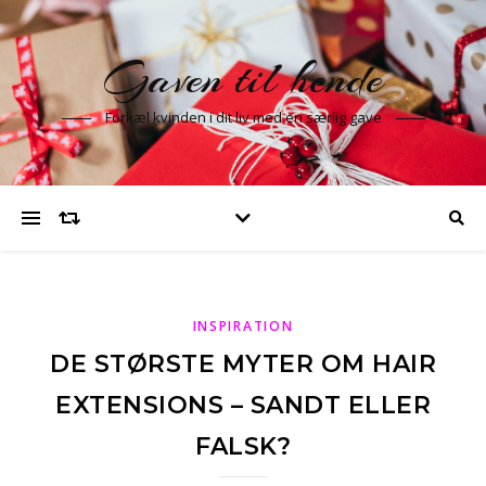
Gaven til hende
Forkæl kvinden i dit liv med en særlig gave
INSPIRATION
DE STØRSTE MYTER OM HAIR
EXTENSIONS – SANDT ELLER
FALSK?